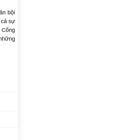
ản bội
 cả sự
ư Cống
 những