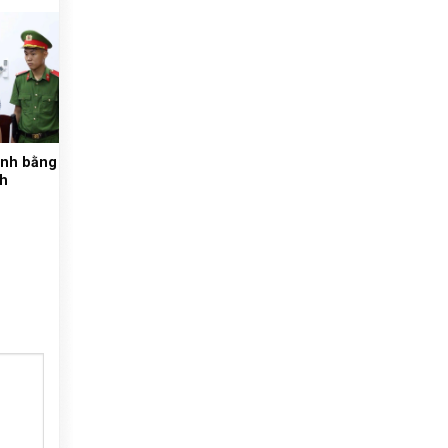
hành bằng
nh