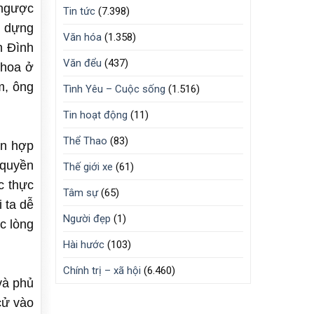
 ngược
Tin tức
(7.398)
y dựng
Văn hóa
(1.358)
n Đình
Văn đểu
(437)
khoa ở
m, ông
Tình Yêu – Cuộc sống
(1.516)
Tin hoạt động
(11)
Thể Thao
(83)
àn hợp
 quyền
Thế giới xe
(61)
c thực
Tâm sự
(65)
 ta dễ
Người đẹp
(1)
c lòng
Hài hước
(103)
Chính trị – xã hội
(6.460)
và phủ
cử vào