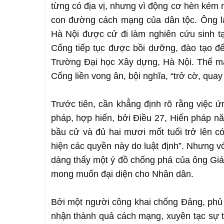
từng có địa vị, nhưng vì động cơ hèn kém
con đường cách mạng của dân tộc. Ông l
Hà Nội được cử đi làm nghiên cứu sinh t
Cống tiếp tục được bồi dưỡng, đào tạo 
Trường Đại học Xây dựng, Hà Nội. Thế mà,
Cống liền vong ân, bội nghĩa, “trở cờ, qua
Trước tiên, cần khẳng định rõ rằng việc 
pháp, hợp hiến, bởi Điều 27, Hiến pháp n
bầu cử và đủ hai mươi mốt tuổi trở lên 
hiện các quyền này do luật định”. Nhưng vớ
dàng thấy một ý đồ chống phá của ông Giá
mong muốn đại diện cho Nhân dân.
Bởi một người công khai chống Đảng, phủ 
nhận thành quả cách mạng, xuyên tạc sự th