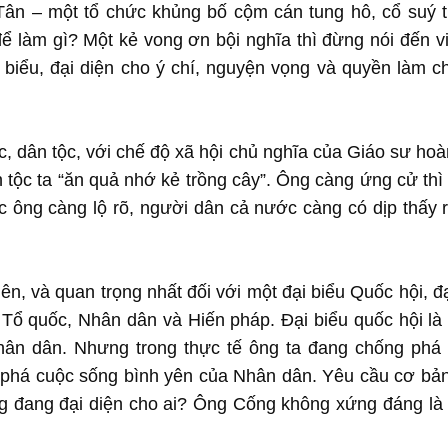
ân – một tổ chức khủng bố cộm cán tung hô, cổ suý th
 làm gì? Một kẻ vong ơn bội nghĩa thì đừng nói đến vi
 biểu, đại diện cho ý chí, nguyện vọng và quyền làm c
c, dân tộc, với chế độ xã hội chủ nghĩa của Giáo sư hoà
ân tộc ta “ăn quả nhớ kẻ trồng cây”. Ông càng ứng cử th
c ông càng lộ rõ, người dân cả nước càng có dịp thấy 
ên, và quan trọng nhất đối với một đại biểu Quốc hội, đ
 Tổ quốc, Nhân dân và Hiến pháp. Đại biểu quốc hội là
hân dân. Nhưng trong thực tế ông ta đang chống phá
 phá cuộc sống bình yên của Nhân dân. Yêu cầu cơ bản
ng đang đại diện cho ai? Ông Cống không xứng đáng là