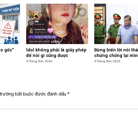
ào gốc”
Idol không phải là giấy phép
Đừng biến lời nói t
để nói gì cũng được
chứng chống lại mì
6 Tháng Tám, 2026
6 Tháng Tám, 2026
trường bắt buộc được đánh dấu
*