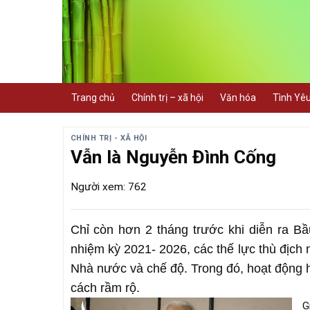
Skip
to
content
Trang chủ
Chính trị – xã hội
Văn hóa
Tình Yê
CHÍNH TRỊ - XÃ HỘI
Vẫn là Nguyễn Đình Cống
Người xem: 762
Chỉ còn hơn 2 tháng trước khi diễn ra B
nhiệm kỳ 2021- 2026, các thế lực thù địch
Nhà nước và chế độ. Trong đó, hoạt động 
cách rầm rộ.
G