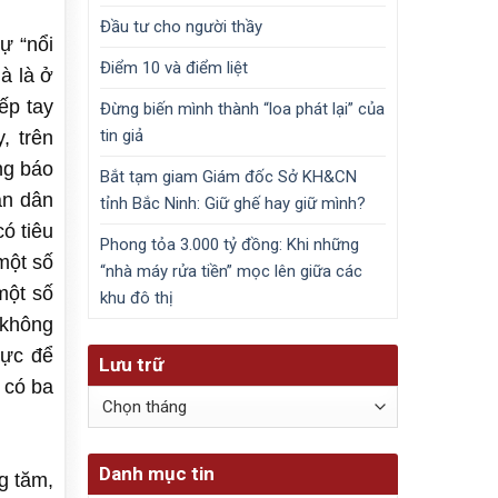
Đầu tư cho người thầy
ự “nổi
Điểm 10 và điểm liệt
à là ở
ếp tay
Đừng biến mình thành “loa phát lại” của
tin giả
, trên
ng báo
Bắt tạm giam Giám đốc Sở KH&CN
ân dân
tỉnh Bắc Ninh: Giữ ghế hay giữ mình?
ó tiêu
Phong tỏa 3.000 tỷ đồng: Khi những
một số
“nhà máy rửa tiền” mọc lên giữa các
một số
khu đô thị
 không
hực để
Lưu trữ
 có ba
Lưu
trữ
Danh mục tin
g tăm,