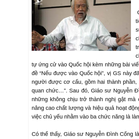
t
s
c
t
c
tự ứng cử vào Quốc hội kèm những bài viết,
đề “Nếu được vào Quốc hội”, vị GS này đ
người được cơ cấu, gồm hai thành phần, mộ
quan chức…”. Sau đó, Giáo sư Nguyễn Đì
những không chịu trở thành nghị gật mà 
nâng cao chất lượng và hiệu quả hoạt động
việc chủ yếu nhằm vào ba chức năng là làm 
Có thể thấy, Giáo sư Nguyễn Đình Cống là