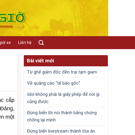
iới xe
Liên hệ
Bài viết mới
Từ ghế giám đốc đến trại tạm giam
Về quảng cáo “tế bào gốc”
Idol không phải là giấy phép để nói gì
ác cấp
cũng được
 Đảng,
Đừng biến lời nói thành bằng chứng
ện một
chống lại mình
Đừng biến livestream thành tòa án