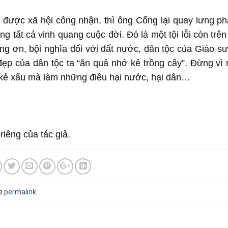
ã được xã hội công nhận, thì ông Cống lại quay lưng ph
g tất cả vinh quang cuộc đời. Đó là một tội lỗi còn trên
ong ơn, bội nghĩa đối với đất nước, dân tộc của Giáo s
t đẹp của dân tộc ta “ăn quả nhớ kẻ trồng cây”. Đừng vì
g kẻ xấu mà làm những điều hại nước, hại dân…
riêng của tác giả.
he
permalink
.