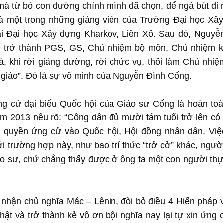
 mà từ bỏ con đường chính mình đã chọn, để ngả bút đi
à một trong những giảng viên của Trường Đại học Xâ
ại Đại học Xây dựng Kharkov, Liên Xô. Sau đó, Nguyễ
để trở thành PGS, GS, Chủ nhiệm bộ môn, Chủ nhiệm 
 khi rời giảng đường, rời chức vụ, thôi làm Chủ nhiệ
y giáo”. Đó là sự vô minh của Nguyễn Đình Cống.
ứng cử đại biểu Quốc hội của Giáo sư Cống là hoàn to
ăm 2013 nêu rõ: “Công dân đủ mười tám tuổi trở lên có
có quyền ứng cử vào Quốc hội, Hội đồng nhân dân. Việ
i trường hợp này, như bao trí thức “trở cở” khác, người
o sư, chứ chẳng thấy được ở ông ta một con người thự
nhận chủ nghĩa Mác – Lênin, đòi bỏ điều 4 Hiến pháp 
ật và trở thành kẻ vô ơn bội nghĩa nay lại tự xin ứng 