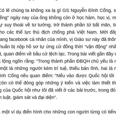
Có lẽ chúng ta không xa lạ gì GS Nguyễn Đình Cống, s
iếng” ngày nay của ông không còn ở học hàm, học vị, m
ự suy thoái về tư tưởng, trở thành phần tử bất mãn, ti
ho các thế lực thù địch chống phá Việt Nam. Mới đây
rang facebook cá nhân của mình, vị Giáo sư này đã thô
huẩn bị nộp hồ sơ tự ứng cử đồng thời “vận động” nh
 quan điểm về bầu cử lệch lạc. Trong bài viết gần đây c
ã lộng ngôn rằng: “Trong thành phần ĐBQH chủ yếu là 
t là những người kém trí tuệ, thiếu bản lĩnh, hai là 
nh Cống nêu quan điểm: “Nếu vào được Quốc hội tôi
còn có thể đóng góp những ý kiến và việc làm thiết t
 của Quốc hội như tôi đã viết ở các bài trước, trong đó
luật, giám sát và đại diện”.
 một ví dụ điển hình cho những con người từng có tiến