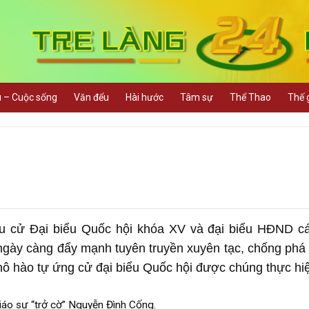
u – Cuộc sống
Văn đểu
Hài hước
Tâm sự
Thể Thao
Thế g
ầu cử Đại biểu Quốc hội khóa XV và đại biểu HĐND c
 ngày càng đẩy mạnh tuyên truyền xuyên tạc, chống phá
hô hào tự ứng cử đại biểu Quốc hội được chúng thực hi
iáo sư “trở cờ” Nguyễn Đình Cống.