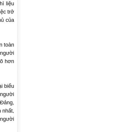
ì liệu
ệc trở
hủ của
n toàn
ì người
rõ hơn
ại biểu
 người
 Đảng,
 nhất,
 người