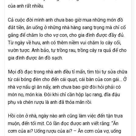
của anh rất nhiều.
Cả cuộc đời mình anh chưa bao giờ mua những món đồ
đắt tiền, ăn uống ở những nhà hàng sang trọng mà chỉ cố
gắng để chăm lo cho vợ con, cho gia đình được đầy đủ.
Từ ngày về hưu, anh có thêm niềm vui chăm lo cây cối,
vườn tược. Anh bảo, tự trồng rau, trồng cây ra quả để cho
gia đình được ăn đồ sạch.
Mọi đồ đạc trong nhà anh đều tỉ mẩn, tìm tòi tự sửa chữa
từ cái bóng đèn cho đến cái quạt, cái bàn của con gái… Ở
nhà vợ nấu gì ăn nấy, anh chưa bao giờ đòi hỏi phải có
món nọ, món kia. Đôi khi chỉ cần hộp lạc rang, đĩa đậu
phụ và chén rượu là anh đã thỏa mãn rồi.
Hồi còn ở nhà, ngày nào anh cũng làm việc đến tận trưa
muộn, đến tối mịt. Có lần đọc được anh viết rằng: “Ăn
cơm của ai? Uống rượu của ai? – Ăn cơm của vợ, uống