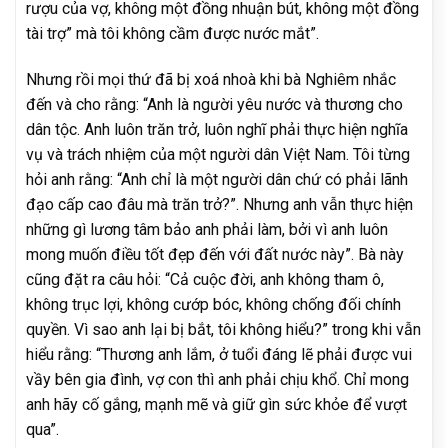
rượu của vợ, không một đồng nhuận bút, không một đồng
tài trợ” mà tôi không cầm được nước mắt”.
Nhưng rồi mọi thứ đã bị xoá nhoà khi bà Nghiêm nhắc
đến và cho rằng: “Anh là người yêu nước và thương cho
dân tộc. Anh luôn trăn trở, luôn nghĩ phải thực hiện nghĩa
vụ và trách nhiệm của một người dân Việt Nam. Tôi từng
hỏi anh rằng: “Anh chỉ là một người dân chứ có phải lãnh
đạo cấp cao đâu mà trăn trở?”. Nhưng anh vẫn thực hiện
những gì lương tâm bảo anh phải làm, bởi vì anh luôn
mong muốn điều tốt đẹp đến với đất nước này”. Bà này
cũng đặt ra câu hỏi: “Cả cuộc đời, anh không tham ô,
không trục lợi, không cướp bóc, không chống đối chính
quyền. Vì sao anh lại bị bắt, tôi không hiểu?” trong khi vẫn
hiểu rằng: “Thương anh lắm, ở tuổi đáng lẽ phải được vui
vầy bên gia đình, vợ con thì anh phải chịu khổ. Chỉ mong
anh hãy cố gắng, mạnh mẽ và giữ gìn sức khỏe để vượt
qua”.