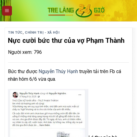
Skip
to
content
TIN TỨC
,
CHÍNH TRỊ - XÃ HỘI
Nực cười bức thư của vợ Phạm Thành
Người xem: 796
Bức thư được
Nguyễn Thúy Hạnh
truyền tải trên Fb cá
nhân hôm 6/6 vừa qua.