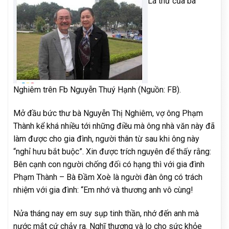
Lá thư của bà
Nghiêm trên Fb Nguyễn Thuý Hạnh (Nguồn: FB).
Mở đầu bức thư bà Nguyễn Thị Nghiêm, vợ ông Phạm
Thành kể khá nhiều tới những điều mà ông nhà văn này đã
làm được cho gia đình, người thân từ sau khi ông này
“nghỉ hưu bắt buộc”. Xin được trích nguyên để thấy rằng:
Bên cạnh con người chống đối có hạng thì với gia đình
Phạm Thành – Bà Đầm Xoè là người đàn ông có trách
nhiệm với gia đình: “Em nhớ và thương anh vô cùng!
Nửa tháng nay em suy sụp tinh thần, nhớ đến anh mà
nước mắt cứ chảy ra. Nghĩ thương và lo cho sức khỏe