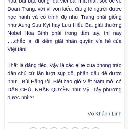
hòa, bất bạo động” đã viết bài mỉa mai, sóc óc về
Đoan Trang, với ví von kiểu, đáng lẽ người được
học hành và có trình độ như Trang phải giống
như Aung Suu Kyi hay Lưu Hiểu Ba, giải thưởng
Nobel Hòa Bình phải trong tầm tay, thì nay
….chắc lại đi kiếm giải nhân quyền vỉa hè của
Việt tân!
Thật là đáng tiếc. Vậy là các elite của phong trào
dân chủ cứ lần lượt sụp đổ, phấn đấu để được
như…Bùi Hằng rồi. Biết bao giờ Việt Nam mới có
DÂN CHỦ, NHÂN QUYỀN như Mỹ, Tây phương
được nhỉ!?!
Võ Khánh Linh