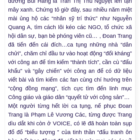
đương Bùi Hằng là Trần Thị Thu Nguyệt lên tận
mây xanh. Chứng tỏ giờ đây, sau nhiều năm miệt
mài ủng hộ các “nhân sỹ trí thức” như Nguyễn
Quang A, tìm cách lôi kéo các NGO, tổ chức xã
hội dân sự, bạn bè phóng viên cũ… , Đoan Trang
đã tiến đến cái đích…ca tụng những nhà “dân
chửi”, chăm chỉ đầu tư vào hoạt động “đối kháng”
với công an để tìm kiếm “thành tích”, cần cù “đấu
khẩu” và “gây chiến” với công an để có dữ liệu
viết bài và tìm kiếm các fan cùng chí hướng trên
“cộng đồng mạng”, tích cực tìm đến linh mục
Công giáo và giáo dân “quyết tử với cộng sản”…
Một người từng hết lời ca tụng, nể phục Đoan
Trang là Phạm Lê Vương Các, từng được Trang
dìu dắt khi còn ở VOICE, có lẽ đã hoàn toàn sụp
đổ đổ “biểu tượng ” của tinh thần “đấu tranh ôn