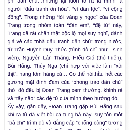
phi dân chủ…nhưng lại luôn tỏ ra là mình là
người “đấu tranh ôn hòa”, “vì dân tộc”, “vì cộng
đồng”. Trong những “lời vàng ý ngọc” của Đoan
Trang trong nhóm toàn “đàn em”, “đệ tử” này,
Trang đã rất chân thật bộc lộ mọi suy nghĩ, đánh
giá về các “nhà đấu tranh dân chủ” trong nước,
từ Trần Huỳnh Duy Thức (trình độ chỉ như…sinh
viên), Nguyễn Lân Thắng, HIếu Gió (thô thiển),
Bùi Hằng, Thúy Nga (chỉ hợp với việc làm “xôi
thịt”, hàng tôm hàng cá… Có thể nói,hầu hết các
gương mặt đình đám của “phong trào dân chủ”
thời đó đều bị Đoan Trang xem thường, khinh rẻ
và “tẩy não” các đệ tử của mình theo hướng đó.
Ấy vậy, gần đây, Đoan Trang gặp Bùi Hằng sau
khi ra tù đã viết bài ca tụng bà này, suy tôn một
“bà chị” trình độ và đẳng cấp “chống cộng” tương