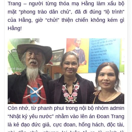
Trang – người từng thóa mạ Hằng làm xấu bộ
mặt “phong trào dân chủ”, đã đi đúng “lộ trình”
của Hằng, giờ “chửi” thiện chiến không kém gì
Hằng!
Còn nhớ, từ phanh phui trong nội bộ nhóm admin
“Nhật ký yêu nước” nhằm vào lên án Đoan Trang
là kẻ đạo đức giả, cực đoan, hống hách, độc tài,