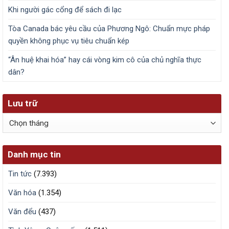
Khi người gác cổng để sách đi lạc
Tòa Canada bác yêu cầu của Phương Ngô: Chuẩn mực pháp
quyền không phục vụ tiêu chuẩn kép
“Ân huệ khai hóa” hay cái vòng kim cô của chủ nghĩa thực
dân?
Lưu trữ
Lưu
trữ
Danh mục tin
Tin tức
(7.393)
Văn hóa
(1.354)
Văn đểu
(437)