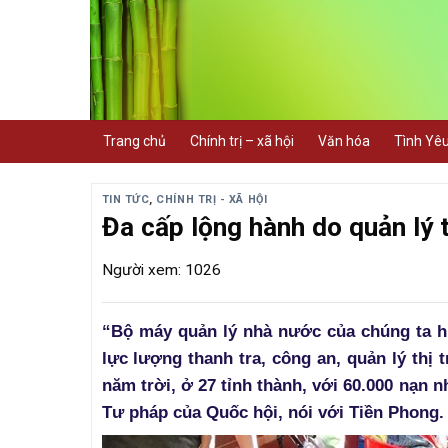
Skip
to
content
Trang chủ
Chính trị – xã hội
Văn hóa
Tình Yê
TIN TỨC
,
CHÍNH TRỊ - XÃ HỘI
Đa cấp lộng hành do quản lý 
Người xem: 1026
“Bộ máy quản lý nhà nước của chúng ta hi
lực lượng thanh tra, công an, quản lý thị
năm trời, ở 27 tỉnh thành, với 60.000 nạn 
Tư pháp của Quốc hội, nói với Tiền Phong.