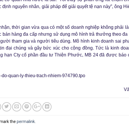
c định nguyên nhân, giải pháp để giải quyết tệ nạn này”, ông Hi
nhận, thời gian vừa qua có một số doanh nghiệp không phải l
 bán hàng đa cấp nhưng sử dụng mô hình trả thưởng theo đa
người tham gia và người tiêu dùng. Mô hình kinh doanh sai p
tin đại chúng và gây bức xúc cho cộng đồng. Tức là kinh do
ng hạn Cty cổ phần đầu tư Thiện Phước, MB 24 đã được báo 
h-do-quan-ly-thieu-trach-nhiem-974790.tpo
Vă
kmark the
permalink
.