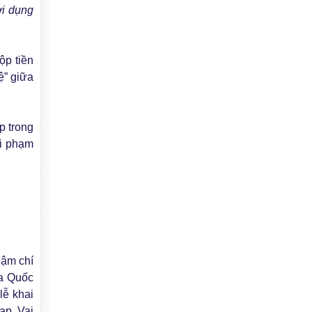
ợi dụng
ộp tiền
ệ” giữa
p trong
ai phạm
hậm chí
ủa Quốc
lễ khai
ạp. Vai