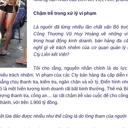
Chậm trễ trong xử lý vi phạm
Là người đã từng nhiều lần chất vấn Bộ tr
Công Thương Vũ Huy Hoàng về những v
trong hoạt động kinh doanh, bán hàng đa c
nghĩ gì về trách nhiệm của cơ quan quản lý
Cty Liên kết Việt?
Tôi cho rằng, nguyên nhân chính là do lực
thiếu trách nhiệm. Vi phạm của các Cty bán hàng đa cấp diễn r
ng chịu thanh tra, kiểm tra, ngăn chặn và xử lý. Điển hình nh
y đó là một hiện tượng kinh doanh rất bất bình thường. Thế mà 
ng thanh tra, công an… lại rất chậm trễ vào cuộc để cho công 
hành, với trên 1.900 tỷ đồng.
 Việt lừa đảo được nhiều như thế cũng là do lòng tham của người