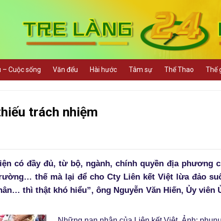
u – Cuộc sống
Văn đểu
Hài hước
Tâm sự
Thể Thao
Thế g
thiếu trách nhiệm
ện có đầy đủ, từ bộ, ngành, chính quyền địa phương c
 trường… thế mà lại để cho Cty Liên kết Việt lừa đảo su
nhân… thì thật khó hiểu”, ông Nguyễn Văn Hiến, Ủy viên 
Những nạn nhân của Liên kết Việt. Ảnh: phun