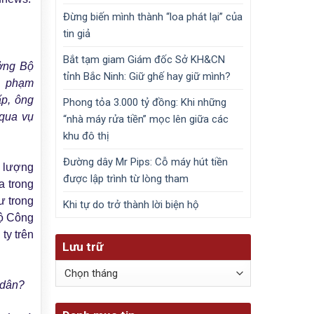
Đừng biến mình thành “loa phát lại” của
tin giả
Bắt tạm giam Giám đốc Sở KH&CN
ưởng Bộ
tỉnh Bắc Ninh: Giữ ghế hay giữ mình?
i phạm
ấp, ông
Phong tỏa 3.000 tỷ đồng: Khi những
 qua vụ
“nhà máy rửa tiền” mọc lên giữa các
khu đô thị
Đường dây Mr Pips: Cỗ máy hút tiền
 lượng
được lập trình từ lòng tham
a trong
ư trong
Khi tự do trở thành lời biện hộ
Bộ Công
ty trên
Lưu trữ
Lưu
trữ
 dân?