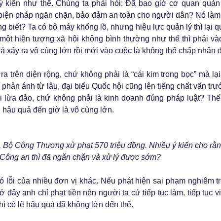
ý kiến như thế. Chúng ta phải hỏi: Đã bao giờ cơ quan quản
iện pháp ngăn chặn, bảo đảm an toàn cho người dân? Nó làm
g biết? Ta có bộ máy khổng lồ, nhưng hiệu lực quản lý thì lại q
một hiện tượng xã hội không bình thường như thế thì phải và
ả xảy ra vô cùng lớn rồi mới vào cuộc là không thể chấp nhận 
 ra trên diện rộng, chứ không phải là “cái kim trong bọc” mà lạ
í phản ánh từ lâu, đại biểu Quốc hội cũng lên tiếng chất vấn trư
i lừa đảo, chứ không phải là kinh doanh đúng pháp luật? Thế
 hậu quả đến giờ là vô cùng lớn.
, Bộ Công Thương xử phạt 570 triệu đồng. Nhiều ý kiến cho rằng
 Công an thì đã ngăn chặn và xử lý được sớm?
lỗi của nhiều đơn vị khác. Nếu phát hiện sai phạm nghiêm tr
ở đây anh chỉ phạt tiền nên người ta cứ tiếp tục làm, tiếp tục v
ì có lẽ hậu quả đã không lớn đến thế.