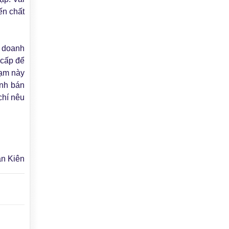
ến chất
à doanh
 cấp để
hạm này
anh bán
chí nêu
n Kiên