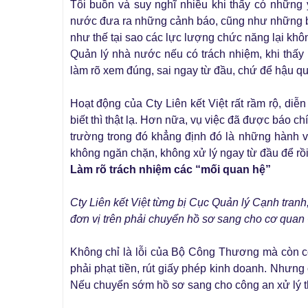
Tôi buồn và suy nghĩ nhiều khi thấy có những 
nước đưa ra những cảnh báo, cũng như những b
như thế tại sao các lực lượng chức năng lại khôn
Quản lý nhà nước nếu có trách nhiệm, khi thấy 
làm rõ xem đúng, sai ngay từ đầu, chứ để hậu qu
Hoạt động của Cty Liên kết Việt rất rầm rộ, diễn
biết thì thật lạ. Hơn nữa, vụ việc đã được báo ch
trường trong đó khẳng định đó là những hành v
không ngăn chặn, không xử lý ngay từ đầu để rồi
Làm rõ trách nhiệm các “mối quan hệ”
Cty Liên kết Việt từng bị Cục Quản lý Cạnh tranh
đơn vị trên phải chuyển hồ sơ sang cho cơ quan
Không chỉ là lỗi của Bộ Công Thương mà còn có 
phải phạt tiền, rút giấy phép kinh doanh. Nhưng 
Nếu chuyển sớm hồ sơ sang cho công an xử lý th