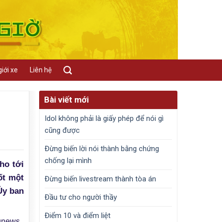
iới xe
Liên hệ
Bài viết mới
Idol không phải là giấy phép để nói gì
cũng được
Đừng biến lời nói thành bằng chứng
chống lại mình
ho tới
ốt một
Đừng biến livestream thành tòa án
Ủy ban
Đầu tư cho người thầy
Điểm 10 và điểm liệt
unews.