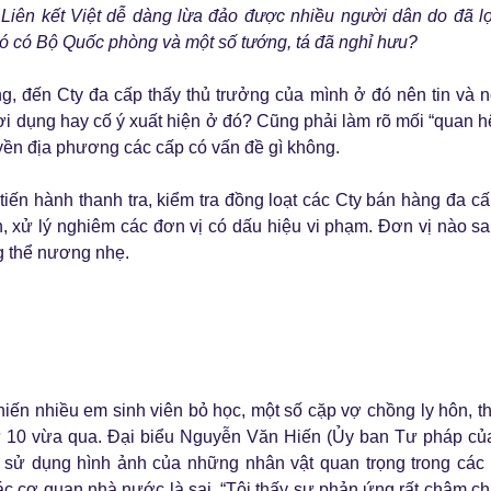
 Liên kết Việt dễ dàng lừa đảo được nhiều người dân do đã l
ó có Bộ Quốc phòng và một số tướng, tá đã nghỉ hưu?
ng, đến Cty đa cấp thấy thủ trưởng của mình ở đó nên tin và n
lợi dụng hay cố ý xuất hiện ở đó? Cũng phải làm rõ mối “quan h
uyền địa phương các cấp có vấn đề gì không.
iến hành thanh tra, kiểm tra đồng loạt các Cty bán hàng đa cấ
, xử lý nghiêm các đơn vị có dấu hiệu vi phạm. Đơn vị nào s
ng thể nương nhẹ.
hiến nhiều em sinh viên bỏ học, một số cặp vợ chồng ly hôn, t
 thứ 10 vừa qua. Đại biểu Nguyễn Văn Hiến (Ủy ban Tư pháp c
 sử dụng hình ảnh của những nhân vật quan trọng trong các 
các cơ quan nhà nước là sai. “Tôi thấy sự phản ứng rất chậm ch