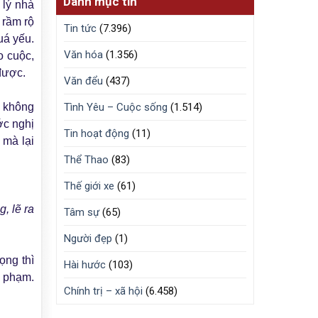
Danh mục tin
 lý nhà
 rầm rộ
Tin tức
(7.396)
uá yếu.
Văn hóa
(1.356)
o cuộc,
được.
Văn đểu
(437)
i không
Tình Yêu – Cuộc sống
(1.514)
ớc nghị
Tin hoạt động
(11)
 mà lại
Thể Thao
(83)
Thế giới xe
(61)
, lẽ ra
Tâm sự
(65)
Người đẹp
(1)
ọng thì
Hài hước
(103)
i phạm.
Chính trị – xã hội
(6.458)