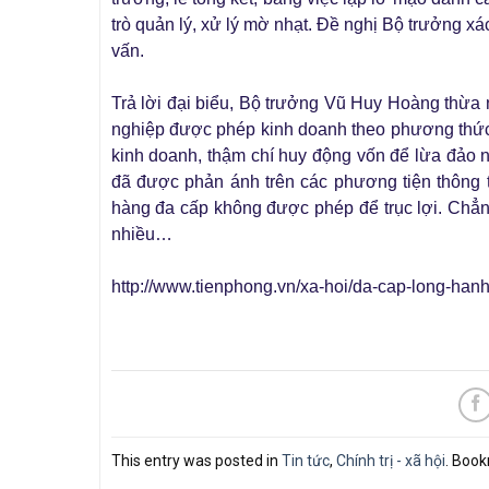
trò quản lý, xử lý mờ nhạt. Đề nghị Bộ trưởng xá
vấn.
Trả lời đại biểu, Bộ trưởng Vũ Huy Hoàng thừa 
nghiệp được phép kinh doanh theo phương thức
kinh doanh, thậm chí huy động vốn để lừa đảo 
đã được phản ánh trên các phương tiện thông 
hàng đa cấp không được phép để trục lợi. Chẳ
nhiều…
http://www.tienphong.vn/xa-hoi/da-cap-long-han
This entry was posted in
Tin tức
,
Chính trị - xã hội
. Boo