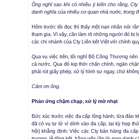
Ông nghĩ sao khi có nhiều ý kiến cho rằng, Cty
danh nghĩa của nhiều cơ quan nhà nước, trong đ
Hôm trước tôi đọc thì thấy một nạn nhân nói rằ
tham gia. Vì vậy, cần làm rõ những người đó bị 
các chi nhánh của Cty Liên kết Việt với chính q
Qua vụ việc trên, tôi nghĩ Bộ Công Thương nên t
cả nước. Qua đó kịp thời chấn chỉnh, ngăn chặn
phải rút giấy phép, xử lý hình sự ngay, chứ khô
Cảm ơn ông.
Phản ứng chậm chạp, xử lý mờ nhạt
Bức xúc trước việc đa cấp lộng hành, lừa đảo k
đã có vụ tự tử vì dính vào đa cấp, tại kỳ họp
hội) khẳng định: Việc các Cty bán hàng đa cấp
trương, lễ tổng kết, bằng việc lập lờ mạo danh 