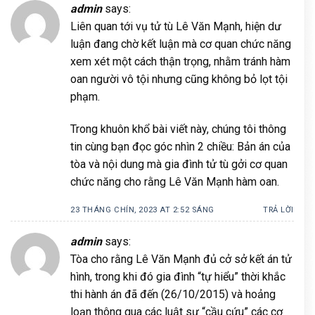
admin
says:
Liên quan tới vụ tử tù Lê Văn Mạnh, hiện dư
luận đang chờ kết luận mà cơ quan chức năng
xem xét một cách thận trọng, nhằm tránh hàm
oan người vô tội nhưng cũng không bỏ lọt tội
phạm.
Trong khuôn khổ bài viết này, chúng tôi thông
tin cùng bạn đọc góc nhìn 2 chiều: Bản án của
tòa và nội dung mà gia đình tử tù gởi cơ quan
chức năng cho rằng Lê Văn Mạnh hàm oan.
23 THÁNG CHÍN, 2023 AT 2:52 SÁNG
TRẢ LỜI
admin
says:
Tòa cho rằng Lê Văn Mạnh đủ cở sở kết án tử
hình, trong khi đó gia đình “tự hiểu” thời khắc
thi hành án đã đến (26/10/2015) và hoảng
loạn thông qua các luật sư “cầu cứu” các cơ