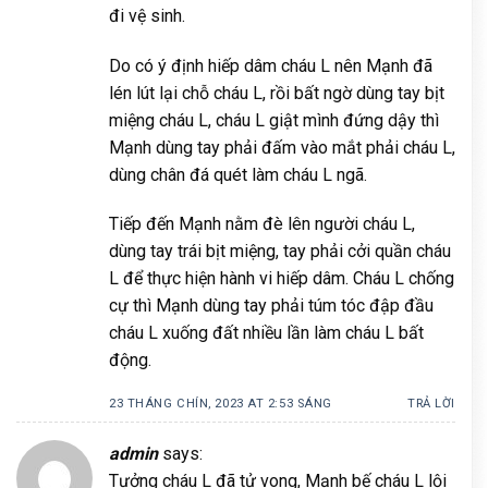
đi vệ sinh.
Do có ý định hiếp dâm cháu L nên Mạnh đã
lén lút lại chỗ cháu L, rồi bất ngờ dùng tay bịt
miệng cháu L, cháu L giật mình đứng dậy thì
Mạnh dùng tay phải đấm vào mắt phải cháu L,
dùng chân đá quét làm cháu L ngã.
Tiếp đến Mạnh nằm đè lên người cháu L,
dùng tay trái bịt miệng, tay phải cởi quần cháu
L để thực hiện hành vi hiếp dâm. Cháu L chống
cự thì Mạnh dùng tay phải túm tóc đập đầu
cháu L xuống đất nhiều lần làm cháu L bất
động.
23 THÁNG CHÍN, 2023 AT 2:53 SÁNG
TRẢ LỜI
admin
says:
Tưởng cháu L đã tử vong, Mạnh bế cháu L lội