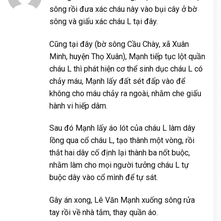
sông rồi đưa xác cháu này vào bụi cây ở bờ
sông và giấu xác cháu L tại đây.
Cũng tại đây (bờ sông Cầu Chày, xã Xuân
Minh, huyện Thọ Xuân), Mạnh tiếp tục lột quần
cháu L thì phát hiện cơ thể sinh dục cháu L có
chảy máu, Mạnh lấy đất sét đấp vào để
không cho máu chảy ra ngoài, nhằm che giấu
hành vi hiếp dâm.
Sau đó Mạnh lấy áo lót của cháu L làm dây
lồng qua cổ cháu L, tạo thành một vòng, rồi
thắt hai dây cố định lại thành ba nốt buộc,
nhằm làm cho mọi người tưởng cháu L tự
buộc dây vào cổ mình để tự sát.
Gây án xong, Lê Văn Mạnh xuống sông rửa
tay rồi về nhà tắm, thay quần áo.