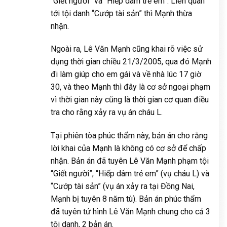
“Giết người” và “Hiếp dâm trẻ em”. Liên quan
tới tội danh “Cướp tài sản” thì Mạnh thừa
nhận.
Ngoài ra, Lê Văn Mạnh cũng khai rõ việc sử
dụng thời gian chiều 21/3/2005, qua đó Mạnh
đi làm giúp cho em gái và về nhà lúc 17 giờ
30, và theo Mạnh thì đây là cơ sở ngoại phạm
vì thời gian này cũng là thời gian cơ quan điều
tra cho rằng xảy ra vụ án cháu L.
Tại phiên tòa phúc thẩm này, bản án cho rằng
lời khai của Mạnh là không có cơ sở để chấp
nhận. Bản án đã tuyên Lê Văn Mạnh phạm tội
“Giết người”, “Hiếp dâm trẻ em” (vụ cháu L) và
“Cướp tài sản” (vụ án xảy ra tại Đồng Nai,
Mạnh bị tuyên 8 năm tù). Bản án phúc thẩm
đã tuyên tử hình Lê Văn Mạnh chung cho cả 3
tội danh, 2 bản án.