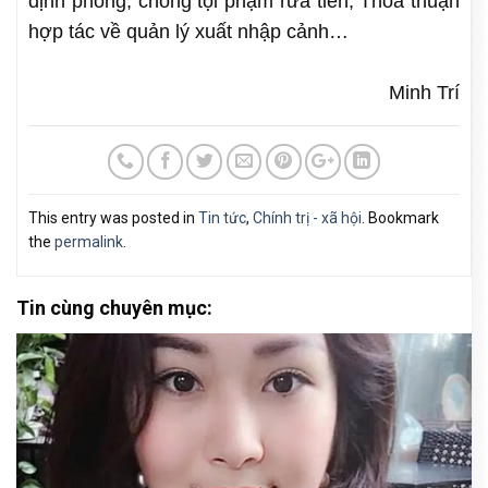
định phòng, chống tội phạm rửa tiền; Thỏa thuận
hợp tác về quản lý xuất nhập cảnh…
Minh Trí
This entry was posted in
Tin tức
,
Chính trị - xã hội
. Bookmark
the
permalink
.
Tin cùng chuyên mục: