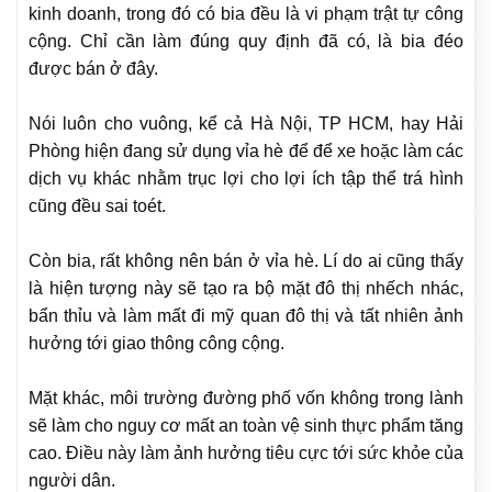
kinh doanh, trong đó có bia đều là vi phạm trật tự công
cộng. Chỉ cần làm đúng quy định đã có, là bia đéo
được bán ở đây.
Nói luôn cho vuông, kể cả Hà Nội, TP HCM, hay Hải
Phòng hiện đang sử dụng vỉa hè để để xe hoặc làm các
dịch vụ khác nhằm trục lợi cho lợi ích tập thể trá hình
cũng đều sai toét.
Còn bia, rất không nên bán ở vỉa hè. Lí do ai cũng thấy
là hiện tượng này sẽ tạo ra bộ mặt đô thị nhếch nhác,
bẩn thỉu và làm mất đi mỹ quan đô thị và tất nhiên ảnh
hưởng tới giao thông công cộng.
Mặt khác, môi trường đường phố vốn không trong lành
sẽ làm cho nguy cơ mất an toàn vệ sinh thực phẩm tăng
cao. Điều này làm ảnh hưởng tiêu cực tới sức khỏe của
người dân.