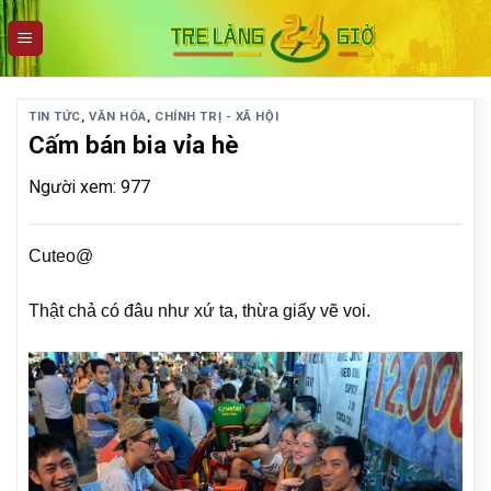
Skip
to
content
TIN TỨC
,
VĂN HÓA
,
CHÍNH TRỊ - XÃ HỘI
Cấm bán bia vỉa hè
Người xem: 977
Cuteo@
Thật chả có đâu như xứ ta, thừa giấy vẽ voi.