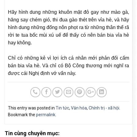
Hãy hình dung những khuôn mặt đỏ gay như mào gà,
hăng say chém gió, thi đua gào thét trên vỉa hè, và hãy
hình dung những đống nôn phọt ra từ những thân thể rã
rời te tua bốc mùi xú uế để thấy có nên bán bia vỉa hè
hay không.
Chỉ có những kẻ vì lợi ích cá nhân mới phản đối cấm
bán bia vỉa hè. Và chỉ có Bộ Công thương mới nghĩ ra
được cái Nghị định vớ vẩn này.
This entry was posted in
Tin tức
,
Văn hóa
,
Chính trị - xã hội
.
Bookmark the
permalink
.
Tin cùng chuyên mục: