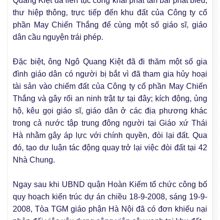
Quang Kiệt đã liên tục công khai phát tán bài phát biểu,
thư hiệp thông, trực tiếp đến khu đất của Công ty cổ
phần May Chiến Thắng để cùng một số giáo sĩ, giáo
dân cầu nguyện trái phép.
Đặc biệt, ông Ngô Quang Kiệt đã đi thăm một số gia
đình giáo dân có người bị bắt vì đã tham gia hủy hoại
tài sản vào chiếm đất của Công ty cổ phần May Chiến
Thắng và gây rối an ninh trật tự tại đây; kích động, ủng
hộ, kêu gọi giáo sĩ, giáo dân ở các địa phương khác
trong cả nước tập trung đông người tại Giáo xứ Thái
Hà nhằm gây áp lực với chính quyền, đòi lại đất. Qua
đó, tạo dư luận tác động quay trở lại việc đòi đất tại 42
Nhà Chung.
Ngay sau khi UBND quận Hoàn Kiếm tổ chức công bố
quy hoạch kiến trúc dự án chiều 18-9-2008, sáng 19-9-
2008, Tòa TGM giáo phận Hà Nội đã có đơn khiếu nại