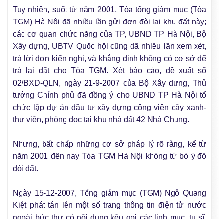
Tuy nhiên, suốt từ năm 2001, Tòa tổng giám mục (Tòa
TGM) Hà Nội đã nhiều lần gửi đơn đòi lại khu đất này;
các cơ quan chức năng của TP, UBND TP Hà Nội, Bộ
Xây dựng, UBTV Quốc hội cũng đã nhiều lần xem xét,
trả lời đơn kiến nghị, và khẳng định không có cơ sở để
trả lại đất cho Tòa TGM. Xét báo cáo, đề xuất số
02/BXD-QLN, ngày 21-9-2007 của Bộ Xây dựng, Thủ
tướng Chính phủ đã đồng ý cho UBND TP Hà Nội tổ
chức lập dự án đầu tư xây dựng công viên cây xanh-
thư viện, phòng đọc tại khu nhà đất 42 Nhà Chung.
Nhưng, bất chấp những cơ sở pháp lý rõ ràng, kể từ
năm 2001 đến nay Tòa TGM Hà Nội không từ bỏ ý đồ
đòi đất.
Ngày 15-12-2007, Tổng giám mục (TGM) Ngô Quang
Kiệt phát tán lên một số trang thông tin điện tử nước
ngoài bức thư có nội dung kêu gọi các linh mục, tu sĩ,