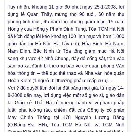
Tuy nhiên, khoảng 11 giờ 30 phút ngày 25-1-2008, lợi
dụng lễ Quan Thầy, mừng thọ 90 tuổi, 60 năm thụ
phong linh mục, 45 năm thụ phong giám mục, 15 năm
Hồng y của Hồng y Phạm Đình Tụng, Tòa TGM Hà Nội
đã kích động lôi kéo khoảng 100 linh mục và hơn 1.000
giáo dân tại Hà Nội, Hà Tây (cũ), Hòa Bình, Hà Nam,
Nam Định, Bắc Ninh từ Tòa tổng giám mục Hà Nội
sang khu vực 42 Nhà Chung, đẩy đổ cổng sắt, tràn vào
sân, xô xát đánh bị thương bảo vệ cơ quan phòng Văn
hóa thông tin – thể dục thể thao và Nhà văn hóa quận
Hoàn Kiếm (1 người bị thương phải đi cấp cứu)…
Với ý đồ quyết tâm đòi lại đất bằng mọi giá, từ ngày 14-
8-2008 đến nay, lợi dụng việc một số giáo sĩ, giáo dân
tại Giáo xứ Thái Hà có những hành vi vi phạm pháp
luật, phá tường rào, chiếm đất của Công ty cổ phần
May Chiến Thắng tại 178 Nguyễn Lương Bằng
(Q.Đống Đa, HN); Tòa TGM Hà Nội và TGM Ngô