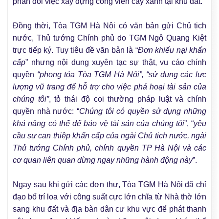
phản đối việc xây dựng công viên cây xanh tại khu đất.
Đồng thời, Tòa TGM Hà Nội có văn bản gửi Chủ tịch
nước, Thủ tướng Chính phủ do TGM Ngô Quang Kiệt
trực tiếp ký. Tuy tiêu đề văn bản là “
Đơn khiếu nại khẩn
cấp
” nhưng nội dung xuyên tạc sự thật, vu cáo chính
quyền
“phong tỏa Tòa TGM Hà Nội”, “sử dụng các lực
lượng vũ trang để hỗ trợ cho việc phá hoại tài sản của
chúng tôi”
, tỏ thái độ coi thường pháp luật và chính
quyền nhà nước: “
Chúng tôi có quyền sử dụng những
khả năng có thể để bảo vệ tài sản của chúng tôi
”, “
yêu
cầu sự can thiệp khẩn cấp của ngài Chủ tịch nước, ngài
Thủ tướng Chính phủ, chính quyền TP Hà Nội và các
cơ quan liên quan dừng ngay những hành động này
”.
Ngay sau khi gửi các đơn thư, Tòa TGM Hà Nội đã chỉ
đạo bố trí loa với công suất cực lớn chĩa từ Nhà thờ lớn
sang khu đất và địa bàn dân cư khu vực để phát thanh