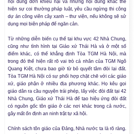
nội dung đơn khiếu nại và những nội dung khác thể
hiện sự coi thường pháp luật, yêu cầu ngừng thi công
dự án công viên cây xanh – thư viện, nếu không sẽ sử
dụng mọi biện pháp để ngăn cản.
Từ những diễn biến cụ thể tại khu vực 42 Nhà Chung,
cũng như tình hình tại Giáo xứ Thái Hà và ở một số
điểm khác, có thể khẳng định Tòa TGM Hà Nội, mà
trong đó thể hiện rất rõ vai trò cá nhân của TGM Ngô
Quang Kiệt, chưa bao giờ từ bỏ quyết tâm đòi lại đất.
Tòa TGM Hà Nội có sự phối hợp chặt chẽ với các giáo
xứ, giáo phận ở nhiều địa phương khác. Họ kêu gọi
giáo dân ra cầu nguyện trái phép, lấy việc đòi đất tại 42
Nhà Chung, Giáo xứ Thái Hà để tạo hiệu ứng đòi đất
có nguồn gốc tôn giáo ở các nơi khác trong cả nước,
gây mất ổn định an ninh trật tự xã hội.
Chính sách tôn giáo của Đảng, Nhà nước ta là rõ ràng.