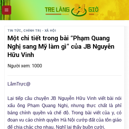
Skip
to
content
TIN TỨC
,
CHÍNH TRỊ - XÃ HỘI
Một chi tiết trong bài “Phạm Quang
Nghị sang Mỹ làm gì” của JB Nguyễn
Hữu Vinh
Người xem: 1000
LâmTrực@
Lại tiếp câu chuyện JB Nguyễn Hữu Vinh viết bài nói
xấu ông Phạm Quang Nghị, nhưng thực chất là phỉ
báng chính quyền và chế độ. Trong bài viết của y, có
đoạn vu cáo chính quyền Hà Nội cướp đất của tôn giáo
để chia chác cho nhau. Nghĩ lại thấy buồn cười.