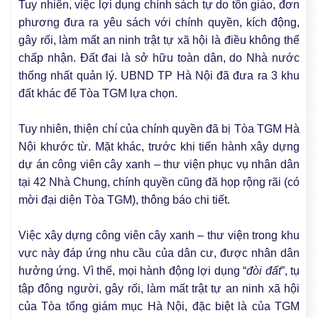
Tuy nhiên, việc lợi dụng chính sách tự do tôn giáo, đơn
phương đưa ra yêu sách với chính quyền, kích động,
gây rối, làm mất an ninh trật tự xã hội là điều không thể
chấp nhận. Đất đai là sở hữu toàn dân, do Nhà nước
thống nhất quản lý. UBND TP Hà Nội đã đưa ra 3 khu
đất khác để Tòa TGM lựa chọn.
Tuy nhiên, thiện chí của chính quyền đã bị Tòa TGM Hà
Nội khước từ. Mặt khác, trước khi tiến hành xây dựng
dự án công viên cây xanh – thư viện phục vụ nhân dân
tại 42 Nhà Chung, chính quyền cũng đã họp rộng rãi (có
mời đại diện Tòa TGM), thông báo chi tiết.
Việc xây dựng công viên cây xanh – thư viện trong khu
vực này đáp ứng nhu cầu của dân cư, được nhân dân
hưởng ứng. Vì thế, mọi hành động lợi dụng “
đòi đất
”, tụ
tập đông người, gây rối, làm mất trật tự an ninh xã hội
của Tòa tổng giám mục Hà Nội, đặc biệt là của TGM