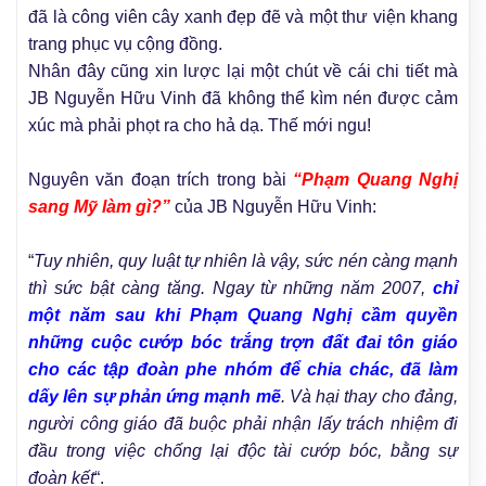
đã là công viên cây xanh đẹp đẽ và một thư viện khang
trang phục vụ cộng đồng.
Nhân đây cũng xin lược lại một chút về cái chi tiết mà
JB Nguyễn Hữu Vinh đã không thể kìm nén được cảm
xúc mà phải phọt ra cho hả dạ. Thế mới ngu!
Nguyên văn đoạn trích trong bài
“Phạm Quang Nghị
sang Mỹ làm gì?”
của JB Nguyễn Hữu Vinh:
“
Tuy nhiên, quy luật tự nhiên là vậy, sức nén càng mạnh
thì sức bật càng tăng. Ngay từ những năm 2007,
chỉ
một năm sau khi Phạm Quang Nghị cầm quyền
những cuộc cướp bóc trắng trợn đất đai tôn giáo
cho các tập đoàn phe nhóm để chia chác, đã làm
dấy lên sự phản ứng mạnh mẽ
. Và hại thay cho đảng,
người công giáo đã buộc phải nhận lấy trách nhiệm đi
đầu trong việc chống lại độc tài cướp bóc, bằng sự
đoàn kết
“.