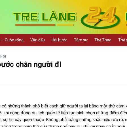
u – Cuộc sống
Văn đểu
Hài hước
Tâm sự
Thể Thao
Thế g
 HỘI
bước chân người đi
ng có những thành phố biết cách giữ người ta lại bằng một thứ cảm 
6, khi cộng đồng du lịch quốc tế tiếp tục bình chọn những điểm đế
t sự tin cậy quen thuộc. Không phải bằng những khẩu hiệu rực rỡ, 
sống trong nhịp thở của thành phố này, dù chỉ vài ngày ngắn ngủi.