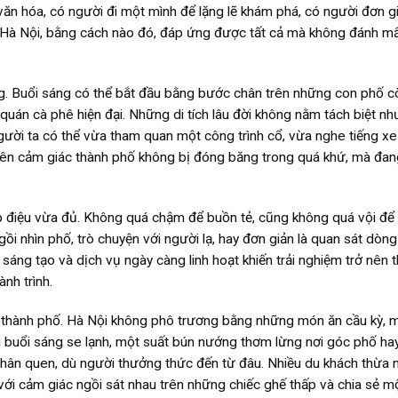
 văn hóa, có người đi một mình để lặng lẽ khám phá, có người đơn g
à Nội, bằng cách nào đó, đáp ứng được tất cả mà không đánh mấ
ồng. Buổi sáng có thể bắt đầu bằng bước chân trên những con phố c
uán cà phê hiện đại. Những di tích lâu đời không nằm tách biệt nh
gười ta có thể vừa tham quan một công trình cổ, vừa nghe tiếng xe
nên cảm giác thành phố không bị đóng băng trong quá khứ, mà đan
ịp điệu vừa đủ. Không quá chậm để buồn tẻ, cũng không quá vội để
ồi nhìn phố, trò chuyện với người lạ, hay đơn giản là quan sát dòn
 sáng tạo và dịch vụ ngày càng linh hoạt khiến trải nghiệm trở nên 
ành trình.
 thành phố. Hà Nội không phô trương bằng những món ăn cầu kỳ, 
 buổi sáng se lạnh, một suất bún nướng thơm lừng nơi góc phố hay
hân quen, dù người thưởng thức đến từ đâu. Nhiều du khách thừa 
 với cảm giác ngồi sát nhau trên những chiếc ghế thấp và chia sẻ m