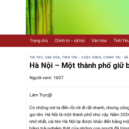
Skip
to
content
Trang chủ
Chính trị – xã hội
Văn hóa
Tình Yê
TIN TỨC
,
VĂN HÓA
,
TÌNH YÊU - CUỘC SỐNG
,
CHÍNH TRỊ - XÃ
Hà Nội – Một thành phố giữ 
Người xem: 1607
Lâm Trực@
Có những nơi ta đến rồi rời đi rất nhanh, nhưng cũ
gọi tên. Hà Nội là một thành phố như vậy. Năm 202
nhớ nhất, cái tên Hà Nội lại được nhắc đến bằng mộ
bằng trải nghiệm thật của những con người đã từng 