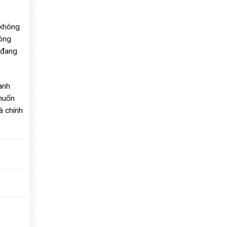
 không
hông
 đang
ành
 muốn
à chính