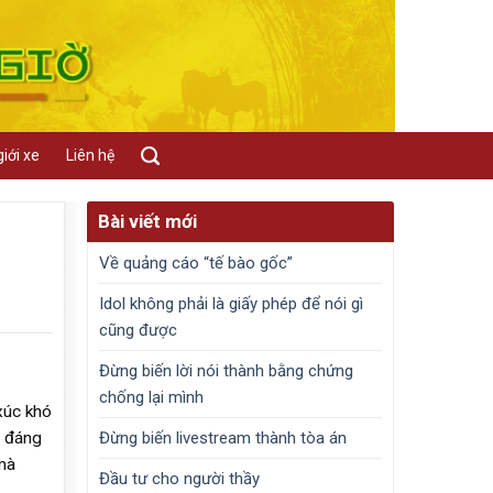
iới xe
Liên hệ
Bài viết mới
Về quảng cáo “tế bào gốc”
Idol không phải là giấy phép để nói gì
cũng được
Đừng biến lời nói thành bằng chứng
chống lại mình
xúc khó
Đừng biến livestream thành tòa án
n đáng
mà
Đầu tư cho người thầy