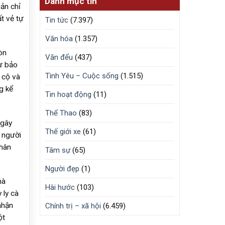
Danh mục tin
iản chỉ
t vẻ tự
Tin tức
(7.397)
Văn hóa
(1.357)
òn
Văn đểu
(437)
ư bảo
Tình Yêu – Cuộc sống
(1.515)
 cộ và
g kể
Tin hoạt động
(11)
Thể Thao
(83)
 gây
Thế giới xe
(61)
g người
thân
Tâm sự
(65)
Người đẹp
(1)
mà
Hài hước
(103)
 ly cà
nhận
Chính trị – xã hội
(6.459)
ột