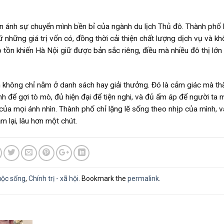
n ánh sự chuyển mình bền bỉ của ngành du lịch Thủ đô. Thành phố
ữ những giá trị vốn có, đồng thời cải thiện chất lượng dịch vụ và k
o tồn khiến Hà Nội giữ được bản sắc riêng, điều mà nhiều đô thị lớn
ên không chỉ nằm ở danh sách hay giải thưởng. Đó là cảm giác mà th
ính để gợi tò mò, đủ hiện đại để tiện nghi, và đủ ấm áp để người ta
của mọi ánh nhìn. Thành phố chỉ lặng lẽ sống theo nhịp của mình, v
m lại, lâu hơn một chút.
uộc sống
,
Chính trị - xã hội
. Bookmark the
permalink
.