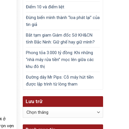
Điểm 10 và điểm liệt
Đừng biến mình thành “loa phát lại” của
tin giả
Bắt tạm giam Giám đốc Sở KH&CN
tỉnh Bắc Ninh: Giữ ghế hay giữ mình?
Phong tỏa 3.000 tỷ đồng: Khi những
“nhà máy rửa tiền” mọc lên giữa các
khu đô thị
Đường dây Mr Pips: Cỗ máy hút tiền
được lập trình từ lòng tham
Lưu trữ
Lưu
trữ
i ở
rọn vẹn