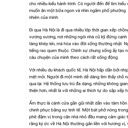
cho nhiều kiểu hành trình. Có người đến để tìm hiểu
muốn ăn một bữa ngon và nhìn ngắm phố phường. H
nhiên của mình.
Đi qua Hà Nội là đi qua nhiều lớp thời gian xếp ch
vương sương, nơi những ngôi nhà cũ kỹ đứng cạnh q
tàng khép kín, mà hòa vào đời sống thường nhật. N
tiếng rao quen thuộc. Chính sự chung sống ấy tạo 
câu chuyện của mình theo cách rất sống động.
Với nhiều du khách quốc tế, Hà Nội hấp dẫn bởi nh
mệt mỏi. Người đi một mình dễ dàng tìm thấy chỗ ng
qua lại. Hệ thống lưu trú đa dạng, những không gian
thiện hơn, nhất là với những ai thích tự do sắp xếp h
Ẩm thực là cánh cửa gần gũi nhất dẫn vào tâm hồn
chinh phục bằng sự tinh tế. Một bát phở nóng trong
phê đậm vị trong căn nhà nhỏ đều mang cảm giác t
rằng ký ức về Hà Nội thường gắn liền với hương vị,