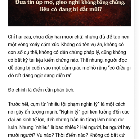
Chỉ hai câu, chưa đầy hai mươi chữ, nhưng đủ để tạo nên
một vòng xoáy cảm xúc. Không có tên vụ án, không có
con số cụ thể, không có dẫn chứng pháp lý, cũng không
có bất kỳ tài liệu kiểm chứng nào. Thế nhưng, người đọc
dễ dàng bị cuốn vào một cảm giác mơ hồ rằng “có điều gì
đó rất đáng ngờ đang diễn ra”.
Đó chính là điểm cần phân tích.
Trước hết, cụm từ “nhiều tội phạm nghìn tỷ” là một cách
nói gây ấn tượng mạnh. “Nghìn tỷ” gợi liên tưởng đến các
đại án kinh tế lớn, đến những bản án từng làm nóng dư
luận. Nhưng “nhiều” là bao nhiêu? Hai người, ba người hay
mười người? Vụ nào? Thời điểm nào? Không có bất cứ