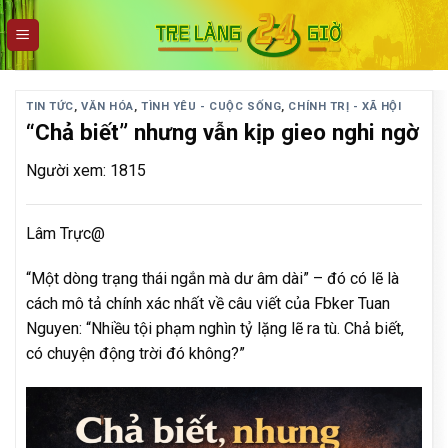
Skip
to
content
TIN TỨC
,
VĂN HÓA
,
TÌNH YÊU - CUỘC SỐNG
,
CHÍNH TRỊ - XÃ HỘI
“Chả biết” nhưng vẫn kịp gieo nghi ngờ
Người xem: 1815
Lâm Trực@
“Một dòng trạng thái ngắn mà dư âm dài” – đó có lẽ là
cách mô tả chính xác nhất về câu viết của Fbker Tuan
Nguyen: “Nhiều tội phạm nghìn tỷ lặng lẽ ra tù. Chả biết,
có chuyện động trời đó không?”