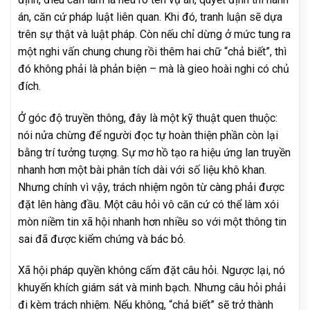
án, căn cứ pháp luật liên quan. Khi đó, tranh luận sẽ dựa
trên sự thật và luật pháp. Còn nếu chỉ dừng ở mức tung ra
một nghi vấn chung chung rồi thêm hai chữ “chả biết”, thì
đó không phải là phản biện – mà là gieo hoài nghi có chủ
đích.
Ở góc độ truyền thông, đây là một kỹ thuật quen thuộc:
nói nửa chừng để người đọc tự hoàn thiện phần còn lại
bằng trí tưởng tượng. Sự mơ hồ tạo ra hiệu ứng lan truyền
nhanh hơn một bài phân tích dài với số liệu khô khan.
Nhưng chính vì vậy, trách nhiệm ngôn từ càng phải được
đặt lên hàng đầu. Một câu hỏi vô căn cứ có thể làm xói
mòn niềm tin xã hội nhanh hơn nhiều so với một thông tin
sai đã được kiểm chứng và bác bỏ.
Xã hội pháp quyền không cấm đặt câu hỏi. Ngược lại, nó
khuyến khích giám sát và minh bạch. Nhưng câu hỏi phải
đi kèm trách nhiệm. Nếu không, “chả biết” sẽ trở thành