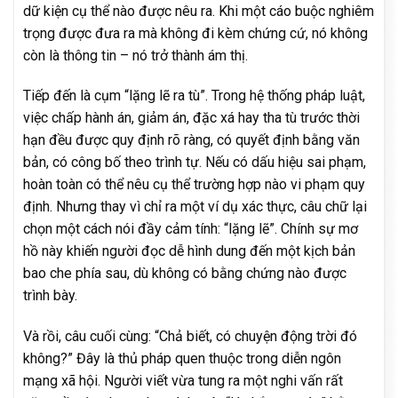
dữ kiện cụ thể nào được nêu ra. Khi một cáo buộc nghiêm
trọng được đưa ra mà không đi kèm chứng cứ, nó không
còn là thông tin – nó trở thành ám thị.
Tiếp đến là cụm “lặng lẽ ra tù”. Trong hệ thống pháp luật,
việc chấp hành án, giảm án, đặc xá hay tha tù trước thời
hạn đều được quy định rõ ràng, có quyết định bằng văn
bản, có công bố theo trình tự. Nếu có dấu hiệu sai phạm,
hoàn toàn có thể nêu cụ thể trường hợp nào vi phạm quy
định. Nhưng thay vì chỉ ra một ví dụ xác thực, câu chữ lại
chọn một cách nói đầy cảm tính: “lặng lẽ”. Chính sự mơ
hồ này khiến người đọc dễ hình dung đến một kịch bản
bao che phía sau, dù không có bằng chứng nào được
trình bày.
Và rồi, câu cuối cùng: “Chả biết, có chuyện động trời đó
không?” Đây là thủ pháp quen thuộc trong diễn ngôn
mạng xã hội. Người viết vừa tung ra một nghi vấn rất