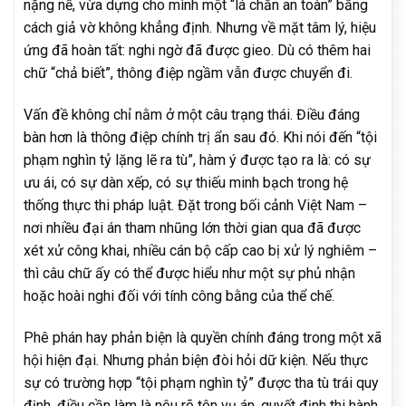
nặng nề, vừa dựng cho mình một “lá chắn an toàn” bằng
cách giả vờ không khẳng định. Nhưng về mặt tâm lý, hiệu
ứng đã hoàn tất: nghi ngờ đã được gieo. Dù có thêm hai
chữ “chả biết”, thông điệp ngầm vẫn được chuyển đi.
Vấn đề không chỉ nằm ở một câu trạng thái. Điều đáng
bàn hơn là thông điệp chính trị ẩn sau đó. Khi nói đến “tội
phạm nghìn tỷ lặng lẽ ra tù”, hàm ý được tạo ra là: có sự
ưu ái, có sự dàn xếp, có sự thiếu minh bạch trong hệ
thống thực thi pháp luật. Đặt trong bối cảnh Việt Nam –
nơi nhiều đại án tham nhũng lớn thời gian qua đã được
xét xử công khai, nhiều cán bộ cấp cao bị xử lý nghiêm –
thì câu chữ ấy có thể được hiểu như một sự phủ nhận
hoặc hoài nghi đối với tính công bằng của thể chế.
Phê phán hay phản biện là quyền chính đáng trong một xã
hội hiện đại. Nhưng phản biện đòi hỏi dữ kiện. Nếu thực
sự có trường hợp “tội phạm nghìn tỷ” được tha tù trái quy
định, điều cần làm là nêu rõ tên vụ án, quyết định thi hành