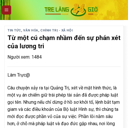
Skip
to
content
TIN TỨC
,
VĂN HÓA
,
CHÍNH TRỊ - XÃ HỘI
Từ một cú chạm nhầm đến sự phán xét
của lương tri
Người xem: 1484
Lâm Trực@
Câu chuyện xảy ra tại Quảng Trị, xét về mặt hình thức, là
một vụ án chiếm giữ trái phép tài sản đã được pháp luật
gọi tên. Nhưng nếu chỉ dừng ở hồ sơ khởi tố, lệnh bắt tạm
giam và các điều khoản của Bộ luật Hình sự, thì chúng ta
mới đọc được phần vỏ của sự việc. Phần lõi nằm sâu
hơn, ở chỗ mà pháp luật và đạo đức gặp nhau, nơi lòng