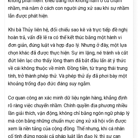
không phải hiếm. Điều đáng nói không nằm ở cú chạm
nhầm, mà nằm ở cách con người ứng xử sau khi sự nhầm
lẫn được phát hiện.
Khi bà Thủy liên hệ, đối chiếu sao kê và trực tiếp đề nghị
hoàn trả, vấn đề lẽ ra có thể kết thúc bằng một hành vi
đơn giản, đúng luật và hợp đạo lý. Nhưng ở đây, một lựa
chọn khác đã được thực hiện. Sự im lặng, né tránh và cắt
đứt liên lạc cho thấy lòng tham đã bắt đầu lấn át ý thức
về cái không thuộc về mình. Đồng tiền, từ trạng thái trung
tính, trở thành phép thử. Và phép thử ấy đã phơi bày một
khoảng trống đạo đức đáng suy ngẫm.
Cơ quan công an xác minh dữ liệu ngân hàng, khẳng định
rõ ràng việc chuyển nhầm. Chính quyền địa phương nhiều
lần giải thích, vận động, không chỉ bằng ngôn ngữ pháp lý
mà còn bằng những chuẩn mực ứng xử xã hội vốn được
xem là nền tảng của cộng đồng. Thế nhưng, khi cá nhân
cố tình đứng ngoài cả pháp luật lẫn đạo lý, thì sự can