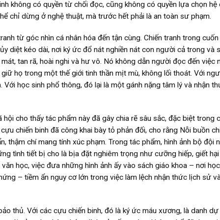
sinh không có quyền từ chối đọc, cũng không có quyền lựa chọn hệ
g thể chỉ dừng ở nghệ thuật, mà trước hết phải là an toàn sư phạm.
tranh từ góc nhìn cá nhân hóa đến tận cùng. Chiến tranh trong cuốn 
 hủy diệt kéo dài, nơi ký ức đổ nát nghiền nát con người cả trong và 
mát, tan rã, hoài nghi và hư vô. Nó không dẫn người đọc đến việc 
 giữ họ trong một thế giới tinh thần mịt mù, không lối thoát. Với ng
h. Với học sinh phổ thông, đó lại là một gánh nặng tâm lý và nhận t
hội cho thấy tác phẩm này đã gây chia rẽ sâu sắc, đặc biệt trong 
cựu chiến binh đã công khai bày tỏ phản đối, cho rằng Nỗi buồn ch
n, thậm chí mang tính xúc phạm. Trong tác phẩm, hình ảnh bộ đội n
ững tình tiết bị cho là bịa đặt nghiêm trọng như cưỡng hiếp, giết hạ
văn học, việc đưa những hình ảnh ấy vào sách giáo khoa – nơi học
ng – tiềm ẩn nguy cơ lớn trong việc làm lệch nhận thức lịch sử và
ảo thủ. Với các cựu chiến binh, đó là ký ức máu xương, là danh dự