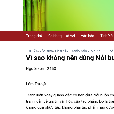
Skip
to
content
Trang chủ
Chính trị – xã hội
Văn hóa
Tình Yê
TIN TỨC
,
VĂN HÓA
,
TÌNH YÊU - CUỘC SỐNG
,
CHÍNH TRỊ - XÃ
Vì sao không nên dùng Nỗi bu
Người xem: 2150
Lâm Trực@
Tranh luận xoay quanh việc có nên đưa Nỗi buồn ch
tranh luận về giá trị văn học của tác phẩm. Đó là tra
không quá phức tạp: không phải tác phẩm nào được 