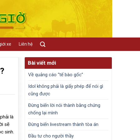
iới xe
Liên hệ
Bài viết mới
g?
Về quảng cáo “tế bào gốc”
Idol không phải là giấy phép để nói gì
cũng được
Đừng biến lời nói thành bằng chứng
chống lại mình
phải là
Đừng biến livestream thành tòa án
ời sẽ
c sinh.
Đầu tư cho người thầy