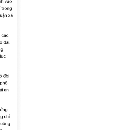
nh vào
ể trong
huận xã
p các
o dài.
ng
dục
ó đòi
 phổ
ải an
ưởng
g chỉ
h công