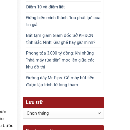
Điểm 10 và điểm liệt
Đừng biến mình thành “loa phát lại” của
tin giả
Bắt tạm giam Giám đốc Sở KH&CN
tỉnh Bắc Ninh: Giữ ghế hay giữ mình?
Phong tỏa 3.000 tỷ đồng: Khi những
“nhà máy rửa tiền” mọc lên giữa các
khu đô thị
Đường dây Mr Pips: Cỗ máy hút tiền
được lập trình từ lòng tham
Lưu trữ
Lưu
cực
trữ
ực
ào bước