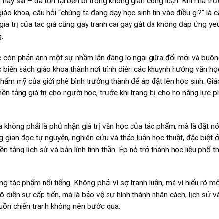
ay sai – đã tồn tại bền bỉ trong không gian công luận. Khi nhà tr
o khoa, câu hỏi “chúng ta đang dạy học sinh tin vào điều gì?” là c
giá trị của tác giả cũng gây tranh cãi gay gắt đã không đáp ứng yê
.
c còn phản ánh một sự nhầm lẫn đáng lo ngại giữa đổi mới và buôn
c biến sách giáo khoa thành nơi trình diễn các khuynh hướng văn họ
thẩm mỹ của giới phê bình trưởng thành để áp đặt lên học sinh. Gi
ền tảng giá trị cho người học, trước khi trang bị cho họ năng lực p
 không phải là phủ nhận giá trị văn học của tác phẩm, mà là đặt n
g gian đọc tự nguyện, nghiên cứu và thảo luận học thuật, đặc biệt 
 tảng lịch sử và bản lĩnh tinh thần. Ép nó trở thành học liệu phổ t
ng tác phẩm nổi tiếng. Không phải vì sợ tranh luận, mà vì hiểu rõ mộ
hô diễn sự cấp tiến, mà là bảo vệ sự hình thành nhân cách, lịch sử v
 buồn chiến tranh không nên bước qua.