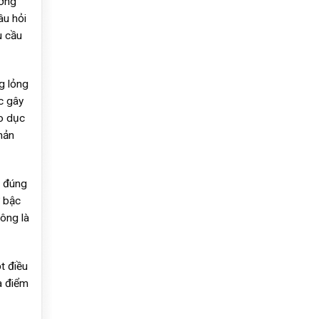
ường
âu hỏi
u cầu
g lỏng
c gây
áo dục
hản
ó đúng
ở bậc
hông là
t điều
à điểm