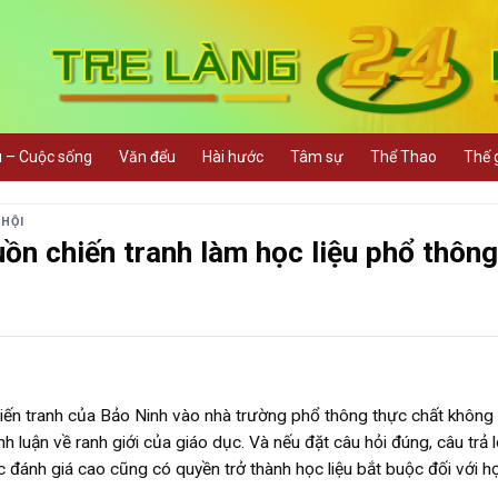
u – Cuộc sống
Văn đểu
Hài hước
Tâm sự
Thể Thao
Thế g
 HỘI
ồn chiến tranh làm học liệu phổ thôn
iến tranh của Bảo Ninh vào nhà trường phổ thông thực chất không 
nh luận về ranh giới của giáo dục. Và nếu đặt câu hỏi đúng, câu trả l
đánh giá cao cũng có quyền trở thành học liệu bắt buộc đối với họ