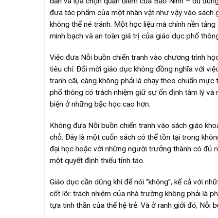
dân và lựa chọn quan điểm của Bảo Ninh – dù đúng h
đưa tác phẩm của một nhân vật như vậy vào sách giá
không thể né tránh. Một học liệu mà chính nền tảng 
minh bạch và an toàn giá trị của giáo dục phổ thông
Việc đưa Nỗi buồn chiến tranh vào chương trình họ
tiêu chí. Đổi mới giáo dục không đồng nghĩa với việ
tranh cãi, càng không phải là chạy theo chuẩn mực 
phổ thông có trách nhiệm giữ sự ổn định tâm lý và n
biện ở những bậc học cao hơn.
Không đưa Nỗi buồn chiến tranh vào sách giáo khoa
chỗ. Đây là một cuốn sách có thể tồn tại trong khôn
đại học hoặc với những người trưởng thành có đủ nền
một quyết định thiếu tỉnh táo.
Giáo dục cần dũng khí để nói “không”, kể cả với nhữ
cốt lõi: trách nhiệm của nhà trường không phải là p
tựa tinh thần của thế hệ trẻ. Và ở ranh giới đó, Nỗi