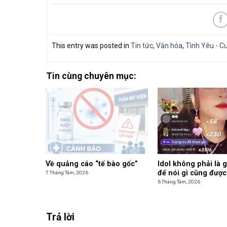
This entry was posted in
Tin tức
,
Văn hóa
,
Tình Yêu - C
Tin cùng chuyên mục:
Về quảng cáo “tế bào gốc”
Idol không phải là 
để nói gì cũng được
7 Tháng Tám, 2026
6 Tháng Tám, 2026
Trả lời