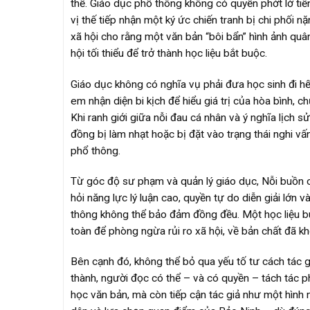
thể. Giáo dục phổ thông không có quyền phớt lờ tiế
vị thế tiếp nhận một ký ức chiến tranh bị chi phối 
xã hội cho rằng một văn bản “bôi bẩn” hình ảnh quâ
hội tối thiểu để trở thành học liệu bắt buộc.
Giáo dục không có nghĩa vụ phải đưa học sinh đi hế
em nhận diện bi kịch để hiểu giá trị của hòa bình,
Khi ranh giới giữa nỗi đau cá nhân và ý nghĩa lịch s
đồng bị làm nhạt hoặc bị đặt vào trạng thái nghi vấ
phổ thông.
Từ góc độ sư phạm và quản lý giáo dục, Nỗi buồn c
hỏi năng lực lý luận cao, quyền tự do diễn giải lớn
thông không thể bảo đảm đồng đều. Một học liệu buộc
toàn để phòng ngừa rủi ro xã hội, về bản chất đã k
Bên cạnh đó, không thể bỏ qua yếu tố tư cách tác 
thành, người đọc có thể – và có quyền – tách tác p
học văn bản, mà còn tiếp cận tác giả như một hình 