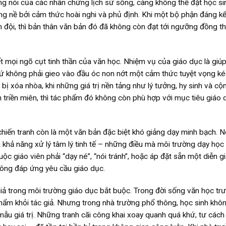
ng nói của các nhân chứng lịch sử sống, càng không thể đặt học si
nặng nề bởi cảm thức hoài nghi và phủ định. Khi một bộ phận đáng k
n đội, thì bản thân văn bản đó đã không còn đạt tới ngưỡng đồng t
t mọi ngõ cụt tinh thần của văn học. Nhiệm vụ của giáo dục là giú
 chứ không phải gieo vào đầu óc non nớt một cảm thức tuyệt vọng ké
ử bị xóa nhòa, khi những giá trị nền tảng như lý tưởng, hy sinh và cộ
n triền miên, thì tác phẩm đó không còn phù hợp với mục tiêu giáo 
hiến tranh còn là một văn bản đặc biệt khó giảng dạy minh bạch. N
 và khả năng xử lý tâm lý tinh tế – những điều mà môi trường dạy học
 giáo viên phải “dạy né”, “nói tránh”, hoặc áp đặt sẵn một diễn gi
hông đáp ứng yêu cầu giáo dục.
giả trong môi trường giáo dục bắt buộc. Trong đời sống văn học tr
hẩm khỏi tác giả. Nhưng trong nhà trường phổ thông, học sinh khôn
mẫu giá trị. Những tranh cãi công khai xoay quanh quá khứ, tư các