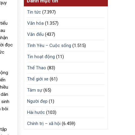
Danh mục tin
 quy
Tin tức
(7.397)
tiểu
Văn hóa
(1.357)
sau
Văn đểu
(437)
nhận
ười đọc
Tình Yêu – Cuộc sống
(1.515)
hức
Tin hoạt động
(11)
Thể Thao
(83)
cộng
Thế giới xe
(61)
iến
hiều
Tâm sự
(65)
i dân
Người đẹp
(1)
 sinh
 bôi
Hài hước
(103)
Chính trị – xã hội
(6.459)
 tập