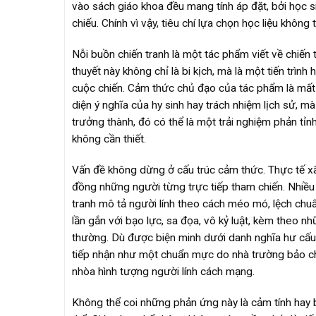
vào sách giáo khoa đều mang tính áp đặt, bởi học 
chiếu. Chính vì vậy, tiêu chí lựa chọn học liệu khôn
Nỗi buồn chiến tranh là một tác phẩm viết về chiến 
thuyết này không chỉ là bi kịch, mà là một tiến trình
cuộc chiến. Cảm thức chủ đạo của tác phẩm là mất 
diện ý nghĩa của hy sinh hay trách nhiệm lịch sử, mà
trưởng thành, đó có thể là một trải nghiệm phản tỉn
không cần thiết.
Vấn đề không dừng ở cấu trúc cảm thức. Thực tế xã 
đồng những người từng trực tiếp tham chiến. Nhiều 
tranh mô tả người lính theo cách méo mó, lệch chuẩ
lần gắn với bạo lực, sa đọa, vô kỷ luật, kèm theo nh
thường. Dù được biện minh dưới danh nghĩa hư cấu 
tiếp nhận như một chuẩn mực do nhà trường bảo chứ
nhòa hình tượng người lính cách mạng.
Không thể coi những phản ứng này là cảm tính hay b