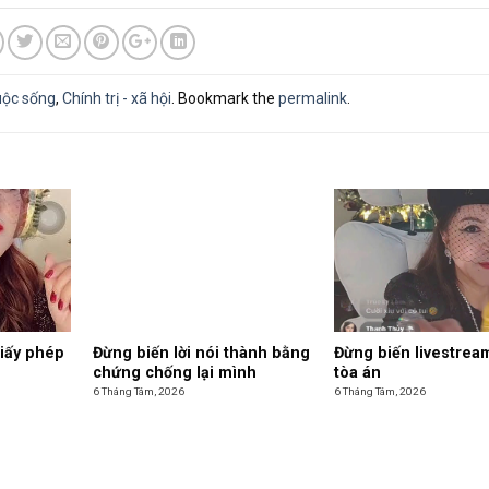
uộc sống
,
Chính trị - xã hội
. Bookmark the
permalink
.
giấy phép
Đừng biến lời nói thành bằng
Đừng biến livestrea
chứng chống lại mình
tòa án
6 Tháng Tám, 2026
6 Tháng Tám, 2026