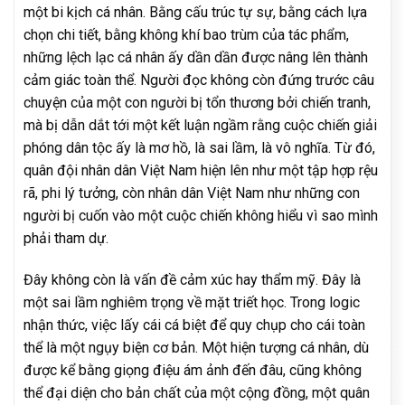
một bi kịch cá nhân. Bằng cấu trúc tự sự, bằng cách lựa
chọn chi tiết, bằng không khí bao trùm của tác phẩm,
những lệch lạc cá nhân ấy dần dần được nâng lên thành
cảm giác toàn thể. Người đọc không còn đứng trước câu
chuyện của một con người bị tổn thương bởi chiến tranh,
mà bị dẫn dắt tới một kết luận ngầm rằng cuộc chiến giải
phóng dân tộc ấy là mơ hồ, là sai lầm, là vô nghĩa. Từ đó,
quân đội nhân dân Việt Nam hiện lên như một tập hợp rệu
rã, phi lý tưởng, còn nhân dân Việt Nam như những con
người bị cuốn vào một cuộc chiến không hiểu vì sao mình
phải tham dự.
Đây không còn là vấn đề cảm xúc hay thẩm mỹ. Đây là
một sai lầm nghiêm trọng về mặt triết học. Trong logic
nhận thức, việc lấy cái cá biệt để quy chụp cho cái toàn
thể là một ngụy biện cơ bản. Một hiện tượng cá nhân, dù
được kể bằng giọng điệu ám ảnh đến đâu, cũng không
thể đại diện cho bản chất của một cộng đồng, một quân