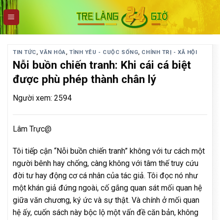
Skip
to
content
TIN TỨC
,
VĂN HÓA
,
TÌNH YÊU - CUỘC SỐNG
,
CHÍNH TRỊ - XÃ HỘI
Nỗi buồn chiến tranh: Khi cái cá biệt
được phù phép thành chân lý
Người xem: 2594
Lâm Trực@
Tôi tiếp cận “Nỗi buồn chiến tranh” không với tư cách một
người bênh hay chống, càng không với tâm thế truy cứu
đời tư hay động cơ cá nhân của tác giả. Tôi đọc nó như
một khán giả đứng ngoài, cố gắng quan sát mối quan hệ
giữa văn chương, ký ức và sự thật. Và chính ở mối quan
hệ ấy, cuốn sách này bộc lộ một vấn đề căn bản, không