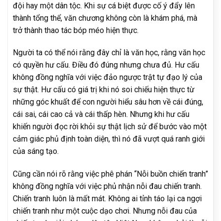
đội hay một dân tộc. Khi sự cá biệt được cố ý đẩy lên
thành tổng thể, văn chương không còn là khám phá, mà
trở thành thao tác bóp méo hiện thực.
Người ta có thể nói rằng đây chỉ là văn học, rằng văn học
có quyền hư cấu. Điều đó đúng nhưng chưa đủ. Hư cấu
không đồng nghĩa với việc đảo ngược trật tự đạo lý của
sự thật. Hư cấu có giá trị khi nó soi chiếu hiện thực từ
những góc khuất để con người hiểu sâu hơn về cái đúng,
cái sai, cái cao cả và cái thấp hèn. Nhưng khi hư cấu
khiến người đọc rời khỏi sự thật lịch sử để bước vào một
cảm giác phủ định toàn diện, thì nó đã vượt quá ranh giới
của sáng tạo.
Cũng cần nói rõ rằng việc phê phán “Nỗi buồn chiến tranh”
không đồng nghĩa với việc phủ nhận nỗi đau chiến tranh.
Chiến tranh luôn là mất mát. Không ai tỉnh táo lại ca ngợi
chiến tranh như một cuộc dạo chơi. Nhưng nỗi đau của