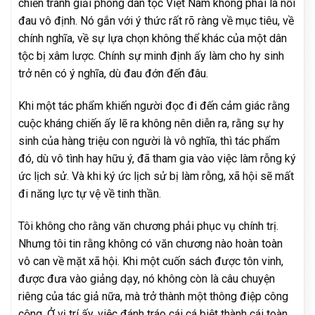
chiến tranh giải phóng dân tộc Việt Nam không phải là nỗi
đau vô định. Nó gắn với ý thức rất rõ ràng về mục tiêu, về
chính nghĩa, về sự lựa chọn không thể khác của một dân
tộc bị xâm lược. Chính sự minh định ấy làm cho hy sinh
trở nên có ý nghĩa, dù đau đớn đến đâu.
Khi một tác phẩm khiến người đọc đi đến cảm giác rằng
cuộc kháng chiến ấy lẽ ra không nên diễn ra, rằng sự hy
sinh của hàng triệu con người là vô nghĩa, thì tác phẩm
đó, dù vô tình hay hữu ý, đã tham gia vào việc làm rỗng ký
ức lịch sử. Và khi ký ức lịch sử bị làm rỗng, xã hội sẽ mất
đi năng lực tự vệ về tinh thần.
Tôi không cho rằng văn chương phải phục vụ chính trị.
Nhưng tôi tin rằng không có văn chương nào hoàn toàn
vô can về mặt xã hội. Khi một cuốn sách được tôn vinh,
được đưa vào giảng dạy, nó không còn là câu chuyện
riêng của tác giả nữa, mà trở thành một thông điệp công
cộng. Ở vị trí ấy, việc đánh tráo cái cá biệt thành cái toàn