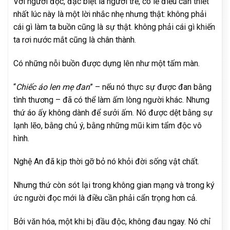
Với người đọc, đặc biệt là người trẻ, có lẽ điều cần thiết
nhất lúc này là một lời nhắc nhẹ nhưng thật: không phải
cái gì làm ta buồn cũng là sự thật. không phải cái gì khiến
ta rơi nước mắt cũng là chân thành.
Có những nỗi buồn được dựng lên như một tấm màn.
“
Chiếc áo len mẹ đan
” – nếu nó thực sự được đan bằng
tình thương – đã có thể làm ấm lòng người khác. Nhưng
thứ áo ấy không dành để sưởi ấm. Nó được dệt bằng sự
lạnh lẽo, bằng chủ ý, bằng những mũi kim tẩm độc vô
hình.
Nghệ An đã kịp thời gỡ bỏ nó khỏi đời sống vật chất.
Nhưng thứ còn sót lại trong không gian mạng và trong ký
ức người đọc mới là điều cần phải cẩn trọng hơn cả.
Bởi văn hóa, một khi bị đầu độc, không đau ngay. Nó chỉ