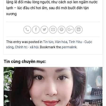
lặng lẽ đổi màu lòng người, như cách sợi len ngấm nước
lạnh – lúc đầu chỉ hơi ẩm, sau đó mới buốt đến tận
xương.
This entry was posted in
Tin tức
,
Văn hóa
,
Tình Yêu - Cuộc
sống
,
Chính trị - xã hội
. Bookmark the
permalink
.
Tin cùng chuyên mục: