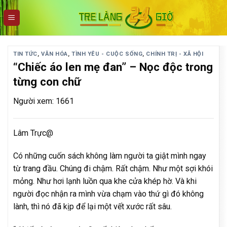
Skip
to
content
TIN TỨC
,
VĂN HÓA
,
TÌNH YÊU - CUỘC SỐNG
,
CHÍNH TRỊ - XÃ HỘI
“Chiếc áo len mẹ đan” – Nọc độc trong
từng con chữ
Người xem: 1661
Lâm Trực@
Có những cuốn sách không làm người ta giật mình ngay
từ trang đầu. Chúng đi chậm. Rất chậm. Như một sợi khói
mỏng. Như hơi lạnh luồn qua khe cửa khép hờ. Và khi
người đọc nhận ra mình vừa chạm vào thứ gì đó không
lành, thì nó đã kịp để lại một vết xước rất sâu.