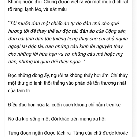
Không nước đôi. Chúng được viết ra với một mục đích rất
rõ ràng, lạnh lẽo, và sắt máu:
“
Tôi muốn đan một chiếc áo tự do dân chủ cho quê
hương tôi để thay thế sự độc tài, đàn áp của Cộng sản,
đan cái tình dân tộc thiêng liêng thay cho cái chủ nghĩa
ngoại lai độc tài, đan những câu kinh lời nguyện thay
cho những lời hứa hẹn vu vơ, những câu mê hoặc mỵ
dân, những lời gian dối điêu ngoa…
”.
Đọc những dòng ấy, người ta không thấy hơi ấm. Chỉ thấy
một thứ gió lạnh thổi thẳng vào phần dễ tổn thương nhất
của tâm trí.
Điều đau hơn nữa là: cuốn sách không chỉ nằm trên kệ.
Nó đã kịp sống một đời khác trên mạng xã hội.
Từng đoạn ngắn được tách ra. Từng câu chữ được khoác