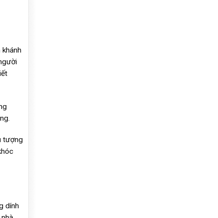
h khánh
 người
iết
ng
ng.
u tượng
khóc
g dính
 nhà.