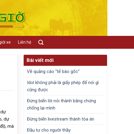
iới xe
Liên hệ
Bài viết mới
Về quảng cáo “tế bào gốc”
Idol không phải là giấy phép để nói gì
cũng được
Đừng biến lời nói thành bằng chứng
chống lại mình
 dự
Đừng biến livestream thành tòa án
o, dự
 độ, mà
Đầu tư cho người thầy