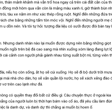
ên, thân mảnh khảnh mà vẫn trổ hoa ngay cả trên cái đất cằn của t
nh đồng mới hôm qua vẫn còn là mảng màu xanh rì, giờ thành bùn n
trôi, tàu xe nằm im như xác thép rỗng ruột. Nghĩ đến những đứa tr
, vách che bằng những tấm tôn móc vội. Nghĩ đến những người mẹ
 dồn nén. Và tôi tự hỏi: tượng đài liệu có sưởi được đôi bàn tay l
hân. Nhưng danh nhân nào lại muốn được dựng nên bằng những giọt
 muốn ngồi trên bệ đá cao sang mà nhìn xuống xóm làng đang lụt lộ
 cái cảnh con người phải giành nhau từng suất bột mì, từng viên t
i, nếu họ còn sống, ắt họ sẽ cúi xuống. Họ sẽ đi bộ dưới trời mư
ại mái nhà cho dân, họ sẽ xắn quần lội nước, họ sẽ xách xẻng đào 
 vơ trên cao lạnh như đá.
hông có quyền thay đổi bất cứ điều gì. Câu chuyện thực ở ngoài kia
 thẳng của người luôn bị thời hạn bám vào cổ áo, đã yêu cầu làm đún
iệc là danh dự, và danh dự thì chẳng ai muốn bị hoen ố.