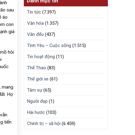
Danh mục tin
hành
hão sau
Tin tức
(7.397)
ẻ áo
Văn hóa
(1.357)
 ôm con
ạnh giá
Văn đểu
(437)
Tình Yêu – Cuộc sống
(1.515)
 mồ hôi
Tin hoạt động
(11)
i
huốc
Thể Thao
(83)
Thế giới xe
(61)
a, mang
Tâm sự
(65)
đất. Họ
Người đẹp
(1)
Hài hước
(103)
 vẫn
g tiến
Chính trị – xã hội
(6.459)