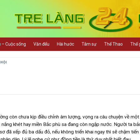
u – Cuộc sống
Văn đểu
Hài hước
Tâm sự
Thể Thao
Thế g
 HỘI
ường còn chưa kịp điều chỉnh âm lượng, vọng ra câu chuyện về một
g nắng khét hay miền Bắc phù sa đang còn ngập nước. Người ta bả
 sơ đã xếp đủ ba dấu đỏ, nếu không triển khai ngay thì sẽ chậm tiến
ới nhân dân. Lý lẽ nghe cứ như đồng tiền là thứ duy nhất biết đau.