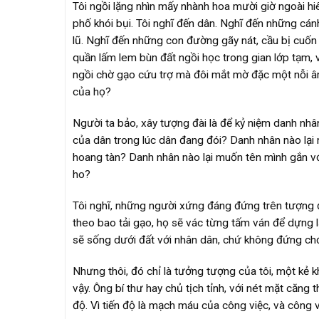
Tôi ngồi lặng nhìn mấy nhành hoa mười giờ ngoài hi
phố khói bụi. Tôi nghĩ đến dân. Nghĩ đến những cá
lũ. Nghĩ đến những con đường gãy nát, cầu bị cuốn 
quần lấm lem bùn đất ngồi học trong gian lớp tạm
ngồi chờ gạo cứu trợ mà đôi mắt mờ đặc một nỗi âm u
của họ?
Người ta bảo, xây tượng đài là để kỷ niệm danh n
của dân trong lúc dân đang đói? Danh nhân nào lại
hoang tàn? Danh nhân nào lại muốn tên mình gắn với
ho?
Tôi nghĩ, những người xứng đáng đứng trên tượng đà
theo bao tải gạo, họ sẽ vác từng tấm ván để dựng l
sẽ sống dưới đất với nhân dân, chứ không đứng chơ
Nhưng thôi, đó chỉ là tưởng tượng của tôi, một kẻ k
vậy. Ông bí thư hay chủ tịch tỉnh, với nét mặt căng
độ. Vì tiến độ là mạch máu của công việc, và công v