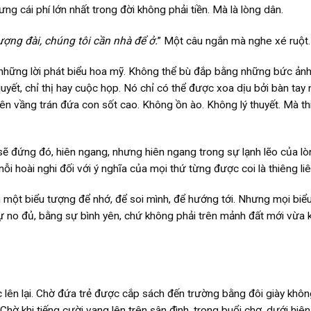
ưng cái phí lớn nhất trong đời không phải tiền. Mà là lòng dân.
ượng đài, chúng tôi cần nhà để ở.
” Một câu ngắn mà nghe xé ruột.
g những lời phát biểu hoa mỹ. Không thể bù đắp bằng những bức ản
yết, chỉ thị hay cuộc họp. Nó chỉ có thể được xoa dịu bởi bàn tay
lên vầng trán đứa con sốt cao. Không ồn ào. Không lý thuyết. Mà th
sẽ đứng đó, hiên ngang, nhưng hiên ngang trong sự lạnh lẽo của lò
ỗi hoài nghi đối với ý nghĩa của mọi thứ từng được coi là thiêng liê
n một biểu tượng để nhớ, để soi mình, để hướng tới. Nhưng mọi biể
sự no đủ, bằng sự bình yên, chứ không phải trên mảnh đất mới vừa 
ên lại. Chờ đứa trẻ được cắp sách đến trường bằng đôi giày khôn
 Chờ khi tiếng cười vang lên trên sân đình, trong buổi chợ, dưới hiên