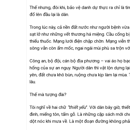
Thế nhưng, đôi khi, bảo vệ danh dự thực ra chỉ là t
đổ lên đầu lại là dân.
Trong lúc này, cả nền đất nước như người bệnh vừ
sạt lở như những vết thương há miệng. Cầu cống bị
thiếu thuốc. Mạng lưới điện chập chờn. Mạng viễn 
sông vẫn còn ẩm mốc, ngai ngái mùi phù sa trộn với
Công an, bộ đội, cán bộ địa phương – vai áo họ bạc
hổng của sự an nguy. Người dân thì vật lộn dựng lại 
yên, đất chưa khô bùn, ruộng chưa kịp làm lại mùa. T
lâu.
Thế mà tượng đài?
Tôi nghĩ về hai chữ
“thiết yếu
”. Với dân bây giờ, thi
đinh, miếng tôn, tấm gỗ. Là những cặp sách mới cho
dột nóc khi mưa về. Là một đoạn đường không phải 