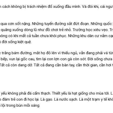
ìm cách không bị trách nhiệm đổ xuống đầu mình. Và đôi khi, cái ngư
a qua cơn sốt nặng. Những tuyến đường sắt đứt đoạn. Những quốc l
 quăng xuống dòng lũ như đồ chơi trẻ nhỏ. Trường học xiêu vẹo. T
thông có khi mất cả tuần chưa khôi phục. Những khu dân cư nằm cạ
 đời sống kiệt quệ.
 trắng bám đường, mắt họ đỏ lên vì thiếu ngủ, vẫn đang phải vá từ
bếp, vun lại gốc cau, tìm lại con lợn con gà còn sót. Đời sống chưa
ất cả còn dang dở. Tất cả đang cần bàn tay, cần thời gian, cần hơi 
ết yếu không phải đá cẩm thạch. Thiết yếu là hạt giống cho mùa tới. 
 đám trẻ con đi học lại. Là gạo. Là nước sạch. Là một trạm y tế kh
lội trong bùn mỗi sáng.