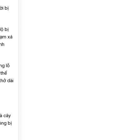
ời bị
ộ bị
rạm xá
nh
ng lỗ
 thể
thở dài
Là cây
ông bị