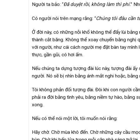
Người ta bảo: “
Đã duyệt rồi, không làm thì phí.
” Nh
Có người nói trên mạng rằng: “
Chúng tôi đâu cần t
Ở đời này, có những nỗi khổ không thể đẩy lùi bằn
thành cắt băng. Không thể xoay chuyển bằng nghị qu
với người, như cái cách người mẹ đặt bàn tay mình 
thực, gần gũi, có hơi ấm.
Nếu chúng ta dựng tượng đài lúc này, tượng đài ấy 
người. Nó sẽ bị nhìn bằng ánh mắt nghi hoặc, bằng n
Tôi không phản đối tượng đài. Đôi khi con người cầ
phải ra đời bằng tình yêu, bằng niềm tự hào, bằng 
xong.
Nếu có thể nói một lời, tôi muốn nói rằng:
Hãy chờ. Chờ mùa khô đến. Chờ những cây cầu mọc l
bùn. Chờ khi bếp lửa trong mỗi căn nhà sáng trở lại.