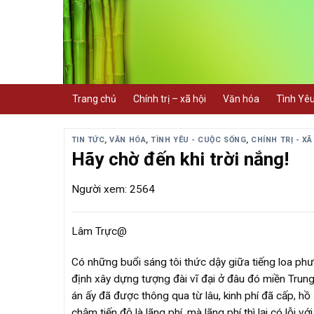
Skip
to
content
Trang chủ
Chính trị – xã hội
Văn hóa
Tình Yê
TIN TỨC
,
VĂN HÓA
,
TÌNH YÊU - CUỘC SỐNG
,
CHÍNH TRỊ - XÃ
Hãy chờ đến khi trời nắng!
Người xem: 2564
Lâm Trực@
Có những buổi sáng tôi thức dậy giữa tiếng loa ph
định xây dựng tượng đài vĩ đại ở đâu đó miền Trun
án ấy đã được thông qua từ lâu, kinh phí đã cấp, hồ
chậm tiến độ là lãng phí, mà lãng phí thì lại có lỗi v