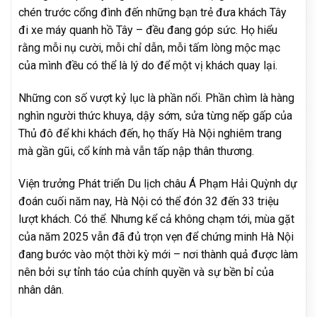
chén trước cổng đình đến những bạn trẻ đưa khách Tây
đi xe máy quanh hồ Tây – đều đang góp sức. Họ hiểu
rằng mỗi nụ cười, mỗi chỉ dẫn, mỗi tấm lòng mộc mạc
của mình đều có thể là lý do để một vị khách quay lại.
Những con số vượt kỷ lục là phần nổi. Phần chìm là hàng
nghìn người thức khuya, dậy sớm, sửa từng nếp gấp của
Thủ đô để khi khách đến, họ thấy Hà Nội nghiêm trang
mà gần gũi, cổ kính mà vẫn tấp nập thân thương.
Viện trưởng Phát triển Du lịch châu Á Phạm Hải Quỳnh dự
đoán cuối năm nay, Hà Nội có thể đón 32 đến 33 triệu
lượt khách. Có thể. Nhưng kể cả không chạm tới, mùa gặt
của năm 2025 vẫn đã đủ trọn vẹn để chứng minh Hà Nội
đang bước vào một thời kỳ mới – nơi thành quả được làm
nên bởi sự tỉnh táo của chính quyền và sự bền bỉ của
nhân dân.