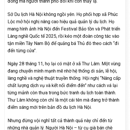
đồng mà người thành phố đôi khi còn thấy lạ.
Sở Du lịch Hà Nội không ngồi yên. Họ phối hợp xã Phúc
Lộc mở hội nghị nâng cao hiệu quả quản lý du lịch. Họ
mang hình ảnh Hà Nội đến Festival Bảo tồn và Phát triển
Làng nghề Quốc tế 2025, rồi kéo một đoàn công tác vào
tận miền Tây Nam Bộ để quảng bá Thủ đô theo cách “đi
đến từng cửa”.
Ngày 28 tháng 11, họ lại có mặt ở xã Thư Lâm. Một vùng
đang chuyển mình mạnh mẽ nhờ hệ thống di sản, lễ hội,
làng nghề và nghệ thuật truyền thống. Hội nghị “Nâng cấp
chất lượng dịch vụ và kết nối điểm đến” như cách vá lại
từng mảnh còn thưa trong bức tranh du lịch toàn thành.
Thư Lâm không còn chỉ là một cái tên mà đang trở thành
điểm sáng mới trên bản đồ du lịch Hà Nội.
Nhưng đừng vội nghĩ tất cả thành quả này chỉ đến từ
những nhà quản lý. Người Hà Nội – từ cụ già bán chè