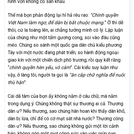
ninh vốn không có sân khấu.
Thế mà bọn phản động lại hỉ hả rêu rao:
“Chính quyền
Việt Nam làm ngơ, để dân bị bắt chuộc mạng.
” Ờ thì dễ
thôi, cứ la toáng lên, ai chẳng tưởng mình có lý. Lập luận
của chúng như một tấm gương cong, soi vào đâu cũng
méo. Chúng so sánh một quốc gia dân chủ kiểu phương
Tây với một nước đang phát triển; so hành động ngoại
giao kín với một chiến dịch phô trương; rồi quy kết rằng
“
chính quyền hèn yếu, vô cảm
”. Cái kiểu suy luận như
vậy, ở làng tôi, người ta gọi là
“ăn cắp chữ nghĩa để nuôi
thù hận
”.
Cái dã tâm của bọn ấy không nằm ở câu chữ, mà nằm
trong dụng ý. Chúng không thật sự thương ai cả. Thương
dân ư? Nếu thương, sao chúng hân hoan khi thấy dân khổ,
dân bị lừa, chỉ để có cớ mạt sát nhà nước? Thương công
dân ư? Nếu thương, sao chúng không gửi một lời cảnh
báo, không góp một giọt công sức vào việc giúp nạn