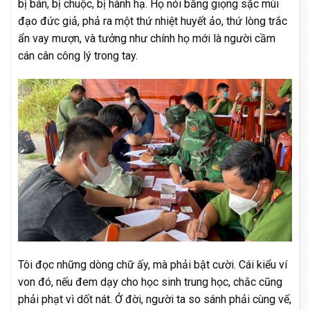
bị bán, bị chuộc, bị hành hạ. Họ nói bằng giọng sặc mùi
đạo đức giả, phả ra một thứ nhiệt huyết ảo, thứ lòng trắc
ẩn vay mượn, và tưởng như chính họ mới là người cầm
cán cân công lý trong tay.
Tôi đọc những dòng chữ ấy, mà phải bật cười. Cái kiểu ví
von đó, nếu đem dạy cho học sinh trung học, chắc cũng
phải phạt vì dốt nát. Ở đời, người ta so sánh phải cùng vế,