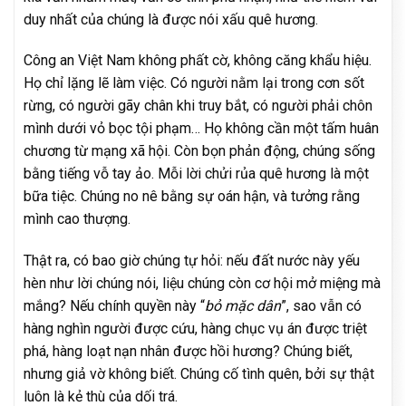
duy nhất của chúng là được nói xấu quê hương.
Công an Việt Nam không phất cờ, không căng khẩu hiệu.
Họ chỉ lặng lẽ làm việc. Có người nằm lại trong cơn sốt
rừng, có người gãy chân khi truy bắt, có người phải chôn
mình dưới vỏ bọc tội phạm… Họ không cần một tấm huân
chương từ mạng xã hội. Còn bọn phản động, chúng sống
bằng tiếng vỗ tay ảo. Mỗi lời chửi rủa quê hương là một
bữa tiệc. Chúng no nê bằng sự oán hận, và tưởng rằng
mình cao thượng.
Thật ra, có bao giờ chúng tự hỏi: nếu đất nước này yếu
hèn như lời chúng nói, liệu chúng còn cơ hội mở miệng mà
mắng? Nếu chính quyền này “
bỏ mặc dân
”, sao vẫn có
hàng nghìn người được cứu, hàng chục vụ án được triệt
phá, hàng loạt nạn nhân được hồi hương? Chúng biết,
nhưng giả vờ không biết. Chúng cố tình quên, bởi sự thật
luôn là kẻ thù của dối trá.