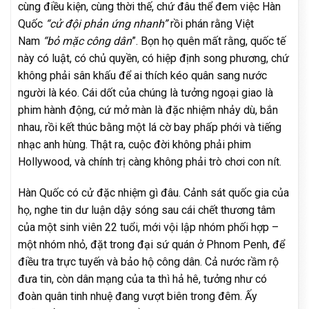
cùng điều kiện, cùng thời thế, chứ đâu thể đem việc Hàn
Quốc
“cử đội phản ứng nhanh”
rồi phán rằng Việt
Nam
“bỏ mặc công dân
”. Bọn họ quên mất rằng, quốc tế
này có luật, có chủ quyền, có hiệp định song phương, chứ
không phải sân khấu để ai thích kéo quân sang nước
người là kéo. Cái dốt của chúng là tưởng ngoại giao là
phim hành động, cứ mở màn là đặc nhiệm nhảy dù, bắn
nhau, rồi kết thúc bằng một lá cờ bay phấp phới và tiếng
nhạc anh hùng. Thật ra, cuộc đời không phải phim
Hollywood, và chính trị càng không phải trò chơi con nít.
Hàn Quốc có cử đặc nhiệm gì đâu. Cảnh sát quốc gia của
họ, nghe tin dư luận dậy sóng sau cái chết thương tâm
của một sinh viên 22 tuổi, mới vội lập nhóm phối hợp –
một nhóm nhỏ, đặt trong đại sứ quán ở Phnom Penh, để
điều tra trực tuyến và bảo hộ công dân. Cả nước rầm rộ
đưa tin, còn dân mạng của ta thì hả hê, tưởng như có
đoàn quân tinh nhuệ đang vượt biên trong đêm. Ấy