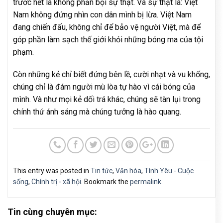
trước hết là không phản bội sự thật. Và sự thật là: Việt
Nam không đứng nhìn con dân mình bị lừa. Việt Nam
đang chiến đấu, không chỉ để bảo vệ người Việt, mà để
góp phần làm sạch thế giới khỏi những bóng ma của tội
phạm.
Còn những kẻ chỉ biết đứng bên lề, cười nhạt và vu khống,
chúng chỉ là đám người mù lòa tự hào vì cái bóng của
mình. Và như mọi kẻ dối trá khác, chúng sẽ tàn lụi trong
chính thứ ánh sáng mà chúng tưởng là hào quang.
This entry was posted in
Tin tức
,
Văn hóa
,
Tình Yêu - Cuộc
sống
,
Chính trị - xã hội
. Bookmark the
permalink
.
Tin cùng chuyên mục: