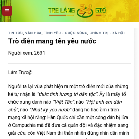
Skip
to
content
TIN TỨC
,
VĂN HÓA
,
TÌNH YÊU - CUỘC SỐNG
,
CHÍNH TRỊ - XÃ HỘI
Trò diễn mang tên yêu nước
Người xem: 2631
Lâm Trực@
Người ta lại vừa phát hiện ra một trò diễn mới của những
kẻ tự nhận là
“thức tỉnh lương tri dân tộc”
. Ấy là mấy tổ
chức xưng danh nào
“Việt Tân”
, nào
“Hội anh em dân
chủ”
, nào
“Nhật ký yêu nước”
đang hô hào ầm ĩ trên
mạng xã hội rằng: Hàn Quốc chỉ cần một công dân bị lừa
ở Campuchia mà đã đưa cả quân đội và đặc nhiệm sang
giải cứu, còn Việt Nam thì thản nhiên đứng nhìn dân mình