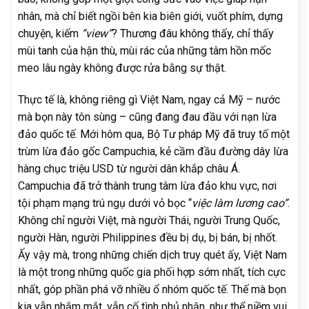
nhân, mà chỉ biết ngồi bên kia biên giới, vuốt phím, dựng
chuyện, kiếm
“view”
? Thương đâu không thấy, chỉ thấy
mùi tanh của hận thù, mùi rác của những tâm hồn mốc
meo lâu ngày không được rửa bằng sự thật.
Thực tế là, không riêng gì Việt Nam, ngay cả Mỹ – nước
mà bọn này tôn sùng – cũng đang đau đầu với nạn lừa
đảo quốc tế. Mới hôm qua, Bộ Tư pháp Mỹ đã truy tố một
trùm lừa đảo gốc Campuchia, kẻ cầm đầu đường dây lừa
hàng chục triệu USD từ người dân khắp châu Á.
Campuchia đã trở thành trung tâm lừa đảo khu vực, nơi
tội phạm mạng trú ngụ dưới vỏ bọc “
việc làm lương cao”
.
Không chỉ người Việt, mà người Thái, người Trung Quốc,
người Hàn, người Philippines đều bị dụ, bị bán, bị nhốt.
Ấy vậy mà, trong những chiến dịch truy quét ấy, Việt Nam
là một trong những quốc gia phối hợp sớm nhất, tích cực
nhất, góp phần phá vỡ nhiều ổ nhóm quốc tế. Thế mà bọn
kia vẫn nhắm mắt, vẫn cố tình phủ nhận, như thể niềm vui