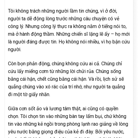
Tôi không trách những người lầm tin chúng, vì ở đời,
người ta dễ động lòng trước những câu chuyện có vẻ
công lý. Nhưng công lý thực ra không nằm ở tiếng nói to,
mà ở hành động thầm. Những chiến sĩ lặng lẽ ấy – họ mới
là người đáng được tin. Họ không nói nhiều, vì họ bận cứu
người.
Còn bọn phản động, chúng không cứu ai cả. Chúng chỉ
cứu lấy miếng cơm từ những lời chửi rủa. Chúng sống
bằng cái hận, chết cũng bằng cái hận. Và rồi, lịch sử sẽ
quẳng chúng vào xó rác của trí nhớ, như người ta quẳng
đi một tờ giấy nhăn.
Giữa cơn sốt ảo và lương tâm thật, ai cũng có quyền
chọn. Tôi chọn tin vào những bàn tay lấm bụi, chứ không
tin vào những kẻ ngồi trong phòng lạnh rao giảng về lòng
yêu nước bằng giọng điệu của kẻ đi đày. Bởi yêu nước,