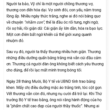
Người ta bảo, Vỹ chỉ là một người chồng thương vợ,
thương con đến hóa dại. Vợ sinh đôi, con yếu, nằm trong
lồng ấp. Nhiều ngày thức trắng, nghe ai đó nói bâng quơ
về chuyện
“nhầm con”
, thế là đầu óc rối tung, nghi ngờ,
rồi sợ hãi, rồi giận dữ. Cái giận ấy lớn dần, hóa ra bạo lực.
Một cơn điên bất ngờ khiến cả thế giới xung quanh
nhuộm đỏ.
Sau vụ đó, người ta thấy thương nhiều hơn giận. Thương
những điều dưỡng quấn băng trắng mà vẫn cúi đầu cảm
ơn. Thương cả người đàn ông không biết cách yêu thương
cho đúng, để rồi lạc mất mình trong bóng tối.
Ngày 28 tháng Mười, Bộ Y tế và UBND tỉnh trao bằng
khen. Mấy chị điều dưỡng mặc áo trắng tinh, tóc cột gọn.
Vết thương vẫn còn đó, nhưng nụ cười đã trở lại. Khi Thứ
trưởng Bộ Y tế trao bằng, ông nói rằng hành động của họ
là “phẩm chất cao đẹp của người thầy thuốc”. Nhưng ai