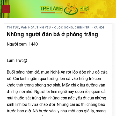
Skip
to
content
TIN TỨC
,
VĂN HÓA
,
TÌNH YÊU - CUỘC SỐNG
,
CHÍNH TRỊ - XÃ HỘI
Những người đàn bà ở phòng trắng
Người xem: 1440
Lâm Trực@
Buổi sáng hôm đó, mưa Nghệ An rớt lộp độp như gõ cửa
sổ. Cái lạnh ngấm qua tường, len cả vào tiếng trẻ con
khóc thét trong phòng sơ sinh. Mấy chị điều dưỡng vẫn
đi nhẹ, nói nhỏ. Người ta làm nghề này quen rồi, quen cả
mùi thuốc sát trùng lẫn những cơn nấc yếu ớt của những
sinh linh bé tí vừa chào đời. Nhưng cái ác thì chẳng báo
trước bao giờ. Nó bước vào, y như một cơn gió lạ, mang