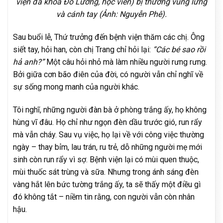
viện đa khoa Đô Lương, học viên) bị thương vùng lưng
và cánh tay (Ảnh: Nguyễn Phê).
Sau buổi lễ, Thứ trưởng đến bệnh viện thăm các chị. Ông
siết tay, hỏi han, còn chị Trang chỉ hỏi lại:
“Các bé sao rồi
hả anh?”
Một câu hỏi nhỏ mà làm nhiều người rưng rưng.
Bởi giữa cơn bão điên của đời, có người vẫn chỉ nghĩ về
sự sống mong manh của người khác.
Tôi nghĩ, những người đàn bà ở phòng trắng ấy, họ không
hùng vĩ đâu. Họ chỉ như ngọn đèn dầu trước gió, run rẩy
mà vẫn cháy. Sau vụ việc, họ lại về với công việc thường
ngày – thay bỉm, lau trán, ru trẻ, dỗ những người mẹ mới
sinh còn run rẩy vì sợ. Bệnh viện lại có mùi quen thuộc,
mùi thuốc sát trùng và sữa. Nhưng trong ánh sáng đèn
vàng hắt lên bức tường trắng ấy, ta sẽ thấy một điều gì
đó không tắt – niềm tin rằng, con người vẫn còn nhân
hậu.