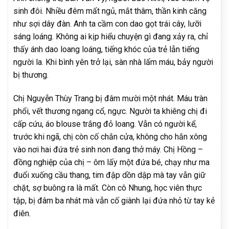
sinh đôi. Nhiều đêm mất ngủ, mắt thâm, thần kinh căng
như sợi dây đàn. Anh ta cầm con dao gọt trái cây, lưỡi
sáng loáng. Không ai kịp hiểu chuyện gì đang xảy ra, chỉ
thấy ánh dao loang loáng, tiếng khóc của trẻ lẫn tiếng
người la. Khi bình yên trở lại, sàn nhà lấm máu, bảy người
bị thương.
Chị Nguyễn Thùy Trang bị đâm mười một nhát. Máu tràn
phổi, vết thương ngang cổ, ngực. Người ta khiêng chị đi
cấp cứu, áo blouse trắng đỏ loang. Vẫn có người kể,
trước khi ngã, chị còn cố chắn cửa, không cho hắn xông
vào nơi hai đứa trẻ sinh non đang thở máy. Chị Hồng –
đồng nghiệp của chị – ôm lấy một đứa bé, chạy như ma
đuổi xuống cầu thang, tim đập dồn dập mà tay vẫn giữ
chặt, sợ buông ra là mất. Còn cô Nhung, học viên thực
tập, bị đâm ba nhát mà vẫn cố giành lại đứa nhỏ từ tay kẻ
điên.