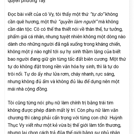
quyền phương Tây.
Đọc bài viết của cô Vy, tôi thấy một thứ
“tự do”
không
cần quê hương, một thứ
“quyền làm người”
mà không
cần dân tộc. Cô có thể tha thiết nói về thân thể, tư tưởng,
phẩm giá cá nhân, nhưng tuyệt nhiên không một dòng nào
dành cho những người đã ngã xuống trong kháng chiến,
không một ý nào nghĩ tới sự hy sinh thầm lặng của biết
bao người đang giữ gìn từng tấc đất biên cương. Một thứ
tự do không đặt trong nền văn hóa hy sinh, thì là tự do
trôi nổi. Tự do ấy như lửa rơm, cháy nhanh, rực sáng,
nhưng không đủ ấm và không đủ lâu để dựng nên một
mái nhà cộng đồng.
Tôi cũng từng nói: phụ nữ làm chính trị bằng trái tim
không được phép đánh mất lý trí. Còn phụ nữ làm văn
chương thì càng phải cẩn trọng với từng con chữ. Huỳnh
Thục Vy viết như một kẻ vừa bị thế giới làm tổn thương,
nhưng lại chọn cách trả đũa thế giới bằng sự phủ nhận