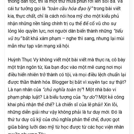
thống dân tộc, thì là một thứ mưa phùn rơi lên sỏi đá. Và
cái tư tưởng gọi là
“toàn cầu hóa đạo lý”
trong bài viết
kia, thực chất, chỉ là cách nói hoa mỹ cho một kiểu phủ
nhận những nền tảng chính trị cụ thể để cổ vũ cho sự
lỏng lẻo quyền lực, nơi người dân biến thành những
“tiểu
vũ trụ”
bất khả xâm phạm – nghe thì sang, nhưng lại mùi
mẫn như tạp văn mạng xã hội.
Huỳnh Thục Vy không viết một bài viết mà thực ra, cô bày
một trận ngôn từ, lùa bạn đọc vào một mê cung nơi mọi
điều hiển nhiên trở thành có tội, và mọi điều lệch chuẩn lại
được thần thánh hóa. Blogger bị bắt vì xuyên tạc sự thật?
Là nạn nhân của
“chủ nghĩa toàn trị”
! Một nhà báo vi
phạm pháp luật? Là biểu tượng của
“tự do”!
Một kẻ công
khai phủ nhận thể chế? Là chiến sĩ của lẽ phải! Xin lỗi,
những diễn giải như vậy không phải là tư duy mới. Đó là
thứ tư duy cũ kỹ của chủ nghĩa phản thể chế, được gọt
giũa bằng lưỡi dao mỹ từ học được từ các học viện nhân