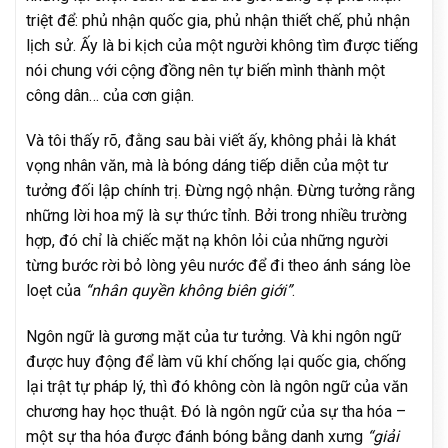
triệt để: phủ nhận quốc gia, phủ nhận thiết chế, phủ nhận
lịch sử. Ấy là bi kịch của một người không tìm được tiếng
nói chung với cộng đồng nên tự biến mình thành một
công dân… của cơn giận.
Và tôi thấy rõ, đằng sau bài viết ấy, không phải là khát
vọng nhân văn, mà là bóng dáng tiếp diễn của một tư
tưởng đối lập chính trị. Đừng ngộ nhận. Đừng tưởng rằng
những lời hoa mỹ là sự thức tỉnh. Bởi trong nhiều trường
hợp, đó chỉ là chiếc mặt nạ khôn lỏi của những người
từng bước rời bỏ lòng yêu nước để đi theo ánh sáng lòe
loẹt của
“nhân quyền không biên giới”
.
Ngôn ngữ là gương mặt của tư tưởng. Và khi ngôn ngữ
được huy động để làm vũ khí chống lại quốc gia, chống
lại trật tự pháp lý, thì đó không còn là ngôn ngữ của văn
chương hay học thuật. Đó là ngôn ngữ của sự tha hóa –
một sự tha hóa được đánh bóng bằng danh xưng
“giải