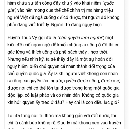
hàm chứa sự tấn công đầy chủ ý vào khái niệm
“quốc
gia”,
vào nền móng của thể chế chính trị mà hàng triệu
người Việt đã ngã xuống để có được, thì người đó không
phải đang viết triết lý. Người đó đang ngụy biện.
Huỳnh Thục Vy gọi đó là
“chủ quyền làm người”,
một
kiểu độ chế ngôn ngữ dễ khiến những ai sống ở đô thị có
gác lửng và thích uống cà phê sách thấy… hợp thời.
Nhưng nếu nhìn kỹ, ta sẽ thấy đây là một sự hoán đổi
nguy hiểm: biến chủ quyền cá nhân thành đối trọng của
chủ quyền quốc gia. Ấy là khi người viết không còn nhận
ra rằng cái quyền làm người, quyền được sống, được mơ,
được nói chỉ có thể tồn tại được trong lòng một quốc gia
độc lập, có luật pháp và có nhân dân. Không có quốc gia,
xin hỏi: quyền ấy treo ở đâu? Hay chỉ là con diều lạc gió?
Tôi đã từng nói: tri thức mà không gắn với đất nước, thì
chỉ là cánh bèo không rễ. Đạo lý mà không neo vào truyền