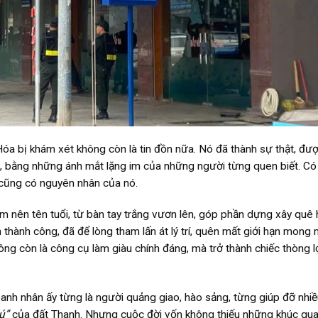
a bị khám xét không còn là tin đồn nữa. Nó đã thành sự thật, đượ
n, bằng những ánh mắt lặng im của những người từng quen biết. Có
ến cũng có nguyên nhân của nó.
m nên tên tuổi, từ bàn tay trắng vươn lên, góp phần dựng xây quê
 thành công, đã để lòng tham lấn át lý trí, quên mất giới hạn mong
hông còn là công cụ làm giàu chính đáng, mà trở thành chiếc thòng 
nh nhân ấy từng là người quảng giao, hào sảng, từng giúp đỡ nhiề
ú”
của đất Thanh. Nhưng cuộc đời vốn không thiếu những khúc qua