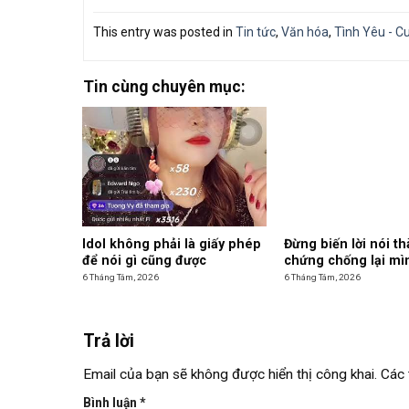
This entry was posted in
Tin tức
,
Văn hóa
,
Tình Yêu - C
Tin cùng chuyên mục:
Idol không phải là giấy phép
Đừng biến lời nói t
để nói gì cũng được
chứng chống lại mì
6 Tháng Tám, 2026
6 Tháng Tám, 2026
Trả lời
Email của bạn sẽ không được hiển thị công khai.
Các 
Bình luận
*