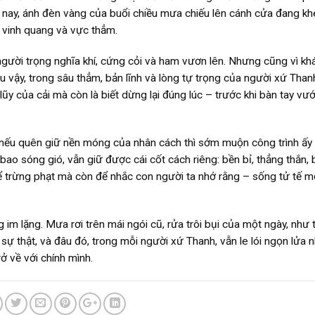
m nay, ánh đèn vàng của buổi chiều mưa chiếu lên cánh cửa đang kh
a vinh quang và vực thẳm.
người trọng nghĩa khí, cứng cỏi và ham vươn lên. Nhưng cũng vì kh
 Dẫu vậy, trong sâu thẳm, bản lĩnh và lòng tự trọng của người xứ Tha
 lũy của cải mà còn là biết dừng lại đúng lúc – trước khi bàn tay vướ
g nếu quên giữ nền móng của nhân cách thì sớm muộn công trình ấy
ao sóng gió, vẫn giữ được cái cốt cách riêng: bền bỉ, thẳng thắn, b
 để trừng phạt mà còn để nhắc con người ta nhớ rằng – sống tử tế mớ
m lặng. Mưa rơi trên mái ngói cũ, rửa trôi bụi của một ngày, như t
a sự thật, và đâu đó, trong mỗi người xứ Thanh, vẫn le lói ngọn lửa 
ở về với chính mình.