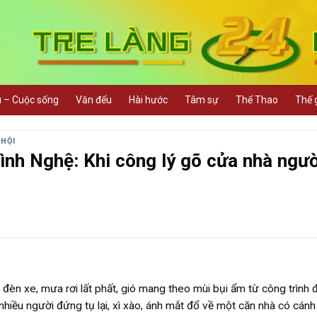
u – Cuộc sống
Văn đểu
Hài hước
Tâm sự
Thể Thao
Thế g
 HỘI
ình Nghệ: Khi công lý gõ cửa nhà ngườ
èn xe, mưa rơi lất phất, gió mang theo mùi bụi ẩm từ công trình 
nhiều người đứng tụ lại, xì xào, ánh mắt đổ về một căn nhà có cán