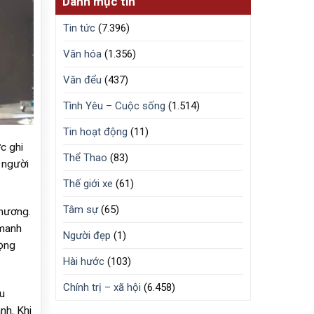
Danh mục tin
Tin tức
(7.396)
Văn hóa
(1.356)
Văn đểu
(437)
Tình Yêu – Cuộc sống
(1.514)
Tin hoạt động
(11)
c ghi
Thể Thao
(83)
 người
Thế giới xe
(61)
Tâm sự
(65)
 hương.
 manh
Người đẹp
(1)
lọng
Hài hước
(103)
Chính trị – xã hội
(6.458)
u
nh. Khi