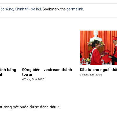
uộc sống
,
Chính trị - xã hội
. Bookmark the
permalink
.
hành bằng
Đừng biến livestream thành
Đầu tư cho người th
nh
tòa án
5 Tháng Tám, 2026
6 Tháng Tám, 2026
trường bắt buộc được đánh dấu
*