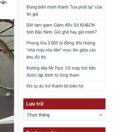
nhận
Đừng biến mình thành “loa phát lại” của
tin giả
Bắt tạm giam Giám đốc Sở KH&CN
tỉnh Bắc Ninh: Giữ ghế hay giữ mình?
Phong tỏa 3.000 tỷ đồng: Khi những
“nhà máy rửa tiền” mọc lên giữa các
khu đô thị
Đường dây Mr Pips: Cỗ máy hút tiền
được lập trình từ lòng tham
Khi tự do trở thành lời biện hộ
Lưu trữ
Lưu
trữ