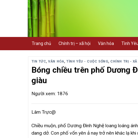
Skip
to
content
Trang chủ
Chính trị – xã hội
Văn hóa
Tình Yê
TIN TỨC
,
VĂN HÓA
,
TÌNH YÊU - CUỘC SỐNG
,
CHÍNH TRỊ - XÃ
Bóng chiều trên phố Dương Đ
giàu
Người xem: 1876
Lâm Trực@
Chiều muộn, phố Dương Đình Nghệ loang loáng ánh đ
dang dở. Con phố vốn yên ả nay trở nên khác lạ khi 