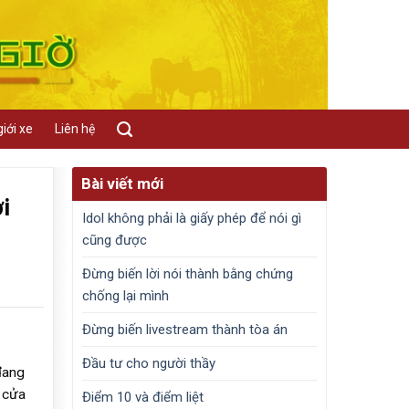
iới xe
Liên hệ
Bài viết mới
i
Idol không phải là giấy phép để nói gì
cũng được
Đừng biến lời nói thành bằng chứng
chống lại mình
Đừng biến livestream thành tòa án
Đầu tư cho người thầy
đang
h cửa
Điểm 10 và điểm liệt