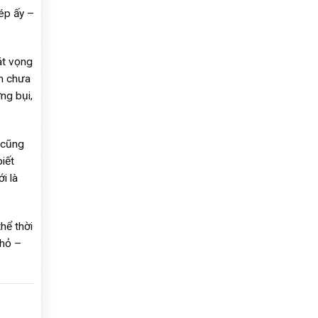
ép ấy –
át vọng
nh chưa
ng bụi,
 cũng
iết
i là
hể thời
nhỏ –