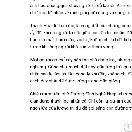
ánh hào quang quá chói, người ta dễ lạc lối. Và hô
như một lời nhắc về ranh giới giữa đúng và sai, giữ
Thanh Hóa, từ bao đời, là vùng đất của những con 
ấy, đôi khi có người lạc lối giữa cơn lốc lợi nhuận.
bao giờ mất. Làm giàu, với họ, không chỉ là biết tích
trước khi lòng người khô cạn vì tham vọng.
Một người có thể xây nên tòa nhà chọc trời, nhưn
nghiêng. Cũng như mảnh đất này, dẫu từng trải qua b
nhận sai để làm lại. Bởi công lý, khi đến, không chỉ
cách duy nhất để đứng vững trong bão giông.
Chiều mưa trên phố Dương Đình Nghệ khép lại trong i
gian đang thanh lọc lại tất cả. Chỉ còn lại dư âm củ
ngọn lửa của lương tri, đủ để soi sáng con đường tr