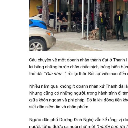
Câu chuyện về một doanh nhân thành đạt ở Thanh Hó
lại bằng những bước chân chắc nịch, bằng biên bả
thở dài: “
Giá như…”
, rồi lại thôi. Bởi sự việc nào đ
Nhiều năm qua, không ít doanh nhân xứ Thanh đã là
Nhưng cũng có những người, trong hành trình đi tìm
giữa khôn ngoan và phi pháp. Đó là khi đồng tiền k
siết dần niềm tin và nhân phẩm.
Người dân phố Dương Đình Nghệ vẫn kể rằng, vị doa
người, từng được ca ngợi như một
“người con ưu t