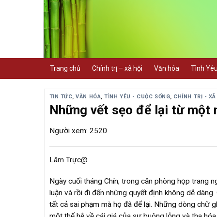
Skip
to
content
Trang chủ
Chính trị – xã hội
Văn hóa
Tình Yê
TIN TỨC
,
VĂN HÓA
,
TÌNH YÊU - CUỘC SỐNG
,
CHÍNH TRỊ - XÃ
Những vết sẹo để lại từ một 
Người xem: 2520
Lâm Trực@
Ngày cuối tháng Chín, trong căn phòng họp trang ng
luận và rồi đi đến những quyết định không dễ dàng.
tất cả sai phạm mà họ đã để lại. Những dòng chữ gh
một thế hệ về cái giá của sự buông lỏng và tha hóa