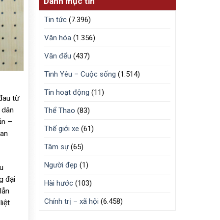
Danh mục tin
Tin tức
(7.396)
Văn hóa
(1.356)
Văn đểu
(437)
Tình Yêu – Cuộc sống
(1.514)
Tin hoạt động
(11)
đau từ
 dân
Thể Thao
(83)
ản –
Thế giới xe
(61)
lan
Tâm sự
(65)
Người đẹp
(1)
u
g đại
Hài hước
(103)
lẫn
Chính trị – xã hội
(6.458)
iệt