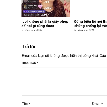
Idol không phải là giấy phép
Đừng biến lời nói t
để nói gì cũng được
chứng chống lại mì
6 Tháng Tám, 2026
6 Tháng Tám, 2026
Trả lời
Email của bạn sẽ không được hiển thị công khai.
Các 
Bình luận
*
Tên
*
Email
*