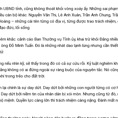
h UBND tỉnh, cũng không thoát khỏi vòng xoáy ấy. Những sai phạm
iều cán bộ khác. Nguyễn Văn Thi, Lê Anh Xuân, Trần Anh Chung, Tr
g – những cái tên từng có địa vị, từng được trao trách nhiệm, 
đạo đức, lối sống.
hiêm khắc: cảnh cáo Ban Thường vụ Tỉnh ủy, khai trừ khỏi Đảng nhiề
ông Đỗ Minh Tuấn. Đó là những nhát dao lạnh lùng nhưng cần thiết,
tử.
ng nếu nhìn kỹ, sẽ thấy trong đó có cả sự cứu rỗi. Kỷ luật nghiêm k
 rằng không có ai đứng ngoài sự ràng buộc của nguyên tắc. Nó cũn
í trong trẻo cho đất trời.
n lại chính là sự day dứt. Day dứt bởi những con người từng có cơ h
Day dứt bởi niềm tin của nhân dân bị xói mòn. Nhưng cũng từ đó, 
ộ mệnh. Quyền lực càng lớn thì trách nhiệm càng nặng. Đánh mất n