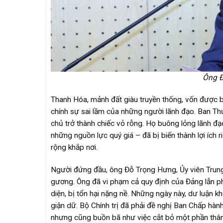
Ông Đ
Thanh Hóa, mảnh đất giàu truyền thống, vốn được biế
chính sự sai lầm của những người lãnh đạo. Ban T
chủ trở thành chiếc vỏ rỗng. Họ buông lỏng lãnh đạo,
những nguồn lực quý giá – đã bị biến thành lợi ích r
rộng khắp nơi.
Người đứng đầu, ông Đỗ Trọng Hưng, Ủy viên Trung
gương. Ông đã vi phạm cả quy định của Đảng lẫn phá
diện, bị tổn hại nặng nề. Những ngày này, dư luận k
giận dữ. Bộ Chính trị đã phải đề nghị Ban Chấp hành
nhưng cũng buồn bã như việc cắt bỏ một phần thân