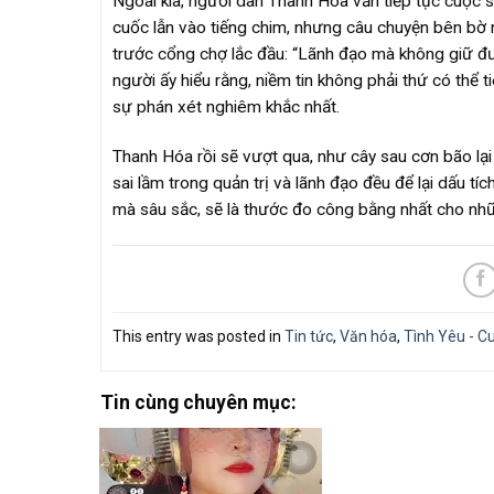
Ngoài kia, người dân Thanh Hóa vẫn tiếp tục cuộc
cuốc lẫn vào tiếng chim, nhưng câu chuyện bên bờ 
trước cổng chợ lắc đầu: “Lãnh đạo mà không giữ đượ
người ấy hiểu rằng, niềm tin không phải thứ có thể 
sự phán xét nghiêm khắc nhất.
Thanh Hóa rồi sẽ vượt qua, như cây sau cơn bão lạ
sai lầm trong quản trị và lãnh đạo đều để lại dấu tíc
mà sâu sắc, sẽ là thước đo công bằng nhất cho nhữ
This entry was posted in
Tin tức
,
Văn hóa
,
Tình Yêu - C
Tin cùng chuyên mục: