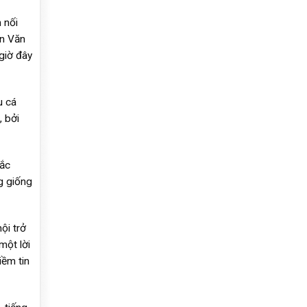
 nối
ần Văn
giờ đây
u cá
 bởi
hắc
g giống
ội trở
một lời
iềm tin