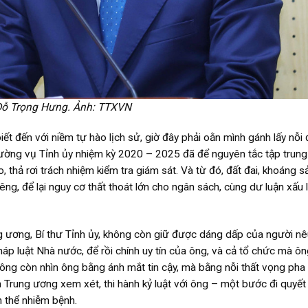
ỗ Trọng Hưng. Ảnh: TTXVN
t đến với niềm tự hào lịch sử, giờ đây phải oằn mình gánh lấy nỗi 
hường vụ Tỉnh ủy nhiệm kỳ 2020 – 2025 đã để nguyên tắc tập trung
 thả rơi trách nhiệm kiểm tra giám sát. Và từ đó, đất đai, khoáng s
iêng, để lại nguy cơ thất thoát lớn cho ngân sách, cùng dư luận xấu 
 ương, Bí thư Tỉnh ủy, không còn giữ được dáng dấp của người nê
p luật Nhà nước, để rồi chính uy tín của ông, và cả tổ chức mà ôn
hông còn nhìn ông bằng ánh mắt tin cậy, mà bằng nỗi thất vọng pha 
 Trung ương xem xét, thi hành kỷ luật với ông – một bước đi quyết l
 thể nhiễm bệnh.