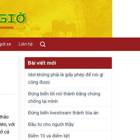
iới xe
Liên hệ
Bài viết mới
Idol không phải là giấy phép để nói gì
cũng được
Đừng biến lời nói thành bằng chứng
chống lại mình
Đừng biến livestream thành tòa án
thảo
Đầu tư cho người thầy
ên, với
hở cả
Điểm 10 và điểm liệt