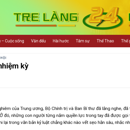
u – Cuộc sống
Văn đểu
Hài hước
Tâm sự
Thể Thao
Thế g
 HỘI
nhiệm kỳ
hiêm của Trung ương, Bộ Chính trị và Ban Bí thư đã lắng nghe, đã 
 Ở đó, những con người từng nắm quyền lực trong tay đã được gọi t
i lại trong văn bản kỷ luật chẳng khác nào vết sẹo hằn sâu, nhắc n
.