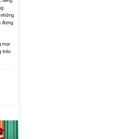
 tiếng
ng
ư những
ứa đựng
g mọi
g trẻo