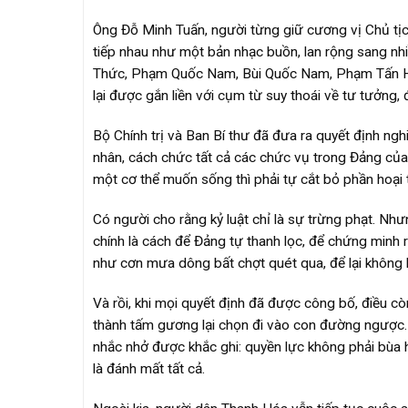
Ông Đỗ Minh Tuấn, người từng giữ cương vị Chủ tịc
tiếp nhau như một bản nhạc buồn, lan rộng sang nh
Thức, Phạm Quốc Nam, Bùi Quốc Nam, Phạm Tấn Hoàn
lại được gắn liền với cụm từ suy thoái về tư tưởng, 
Bộ Chính trị và Ban Bí thư đã đưa ra quyết định ng
nhân, cách chức tất cả các chức vụ trong Đảng của 
một cơ thể muốn sống thì phải tự cắt bỏ phần hoại 
Có người cho rằng kỷ luật chỉ là sự trừng phạt. Như
chính là cách để Đảng tự thanh lọc, để chứng minh
như cơn mưa dông bất chợt quét qua, để lại không kh
Và rồi, khi mọi quyết định đã được công bố, điều cò
thành tấm gương lại chọn đi vào con đường ngược. 
nhắc nhở được khắc ghi: quyền lực không phải bùa h
là đánh mất tất cả.