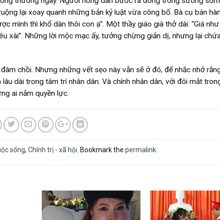
 sống thường ngày. Người nông dân bước ra đồng trong sương sớm,
ruộng lại xoay quanh những bản kỷ luật vừa công bố. Bà cụ bán hà
c mình thì khổ dân thôi con ạ”. Một thầy giáo già thở dài: “Giá nh
tiêu xài”. Những lời mộc mạc ấy, tưởng chừng giản dị, nhưng lại ch
i đâm chồi. Nhưng những vết sẹo này vẫn sẽ ở đó, để nhắc nhở rằn
h lâu dài trong tâm trí nhân dân. Và chính nhân dân, với đôi mắt tron
ng ai nắm quyền lực.
uộc sống
,
Chính trị - xã hội
. Bookmark the
permalink
.