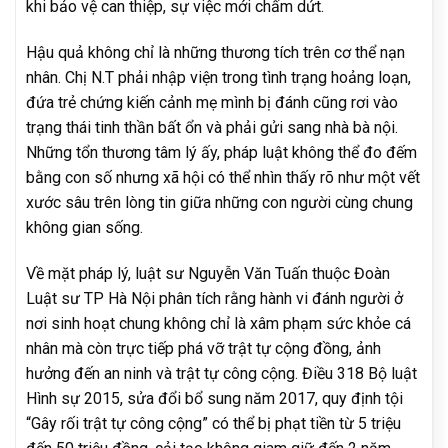
khi bảo vệ can thiệp, sự việc mới chấm dứt.
Hậu quả không chỉ là những thương tích trên cơ thể nạn
nhân. Chị N.T phải nhập viện trong tình trạng hoảng loạn,
đứa trẻ chứng kiến cảnh mẹ mình bị đánh cũng rơi vào
trạng thái tinh thần bất ổn và phải gửi sang nhà bà nội.
Những tổn thương tâm lý ấy, pháp luật không thể đo đếm
bằng con số nhưng xã hội có thể nhìn thấy rõ như một vết
xước sâu trên lòng tin giữa những con người cùng chung
không gian sống.
Về mặt pháp lý, luật sư Nguyễn Văn Tuấn thuộc Đoàn
Luật sư TP Hà Nội phân tích rằng hành vi đánh người ở
nơi sinh hoạt chung không chỉ là xâm phạm sức khỏe cá
nhân mà còn trực tiếp phá vỡ trật tự cộng đồng, ảnh
hưởng đến an ninh và trật tự công cộng. Điều 318 Bộ luật
Hình sự 2015, sửa đổi bổ sung năm 2017, quy định tội
“Gây rối trật tự công cộng” có thể bị phạt tiền từ 5 triệu