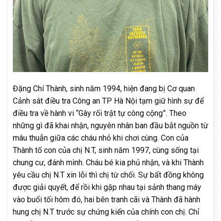
Đặng Chí Thành, sinh năm 1994, hiện đang bị Cơ quan
Cảnh sát điều tra Công an TP Hà Nội tạm giữ hình sự để
điều tra về hành vi “Gây rối trật tự công cộng”. Theo
những gì đã khai nhận, nguyên nhân ban đầu bắt nguồn từ
mâu thuẫn giữa các cháu nhỏ khi chơi cùng. Con của
Thành tố con của chị N.T, sinh năm 1997, cùng sống tại
chung cư, đánh mình. Cháu bé kia phủ nhận, và khi Thành
yêu cầu chị N.T xin lỗi thì chị từ chối. Sự bất đồng không
được giải quyết, để rồi khi gặp nhau tại sảnh thang máy
vào buổi tối hôm đó, hai bên tranh cãi và Thành đã hành
hung chị N.T trước sự chứng kiến của chính con chị. Chỉ