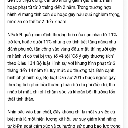
đến 50 triệu đồng, cải tạo không giam giữ đến 2 năm
hoặc phạt tù từ 3 tháng đến 2 năm. Trong trường hợp
hành vi mang tính côn đồ hoặc gây hậu quả nghiêm trọng,
mức án có thể từ 2 đến 7 năm.
Nếu kết quả giám định thương tích của nạn nhân từ 11%
trở lên, hoặc dưới 11% nhưng có tình tiết tăng nặng như
đánh phụ nữ, tấn công vào vùng đầu, mặt, thì người gây
ra hành vi có thể bị truy tố về tội “Cố ý gây thương tích”
theo Điều 134 Bộ luật Hình sự với khung hình phạt từ 6
tháng đến 14 năm tù, tùy mức độ thương tật. Bên cạnh
hình phạt hình sự, Bộ luật Dân sự 2015 buộc người gây
thương tích phải bồi thường toàn bộ chi phí điều trị, thu
nhập bị mất, chi phí chăm sóc và khoản bồi thường tổn
thất tinh thần.
Nhìn sâu vào bản chất, đây không chỉ là một vụ việc cá
biệt mà là một hiện tượng xã hội: sự suy giảm khả năng
tự kiểm soát cảm xúc và xu hướng sử dụng bạo lực trong