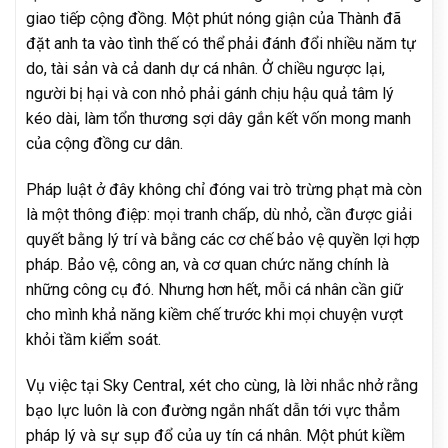
giao tiếp cộng đồng. Một phút nóng giận của Thành đã
đặt anh ta vào tình thế có thể phải đánh đổi nhiều năm tự
do, tài sản và cả danh dự cá nhân. Ở chiều ngược lại,
người bị hại và con nhỏ phải gánh chịu hậu quả tâm lý
kéo dài, làm tổn thương sợi dây gắn kết vốn mong manh
của cộng đồng cư dân.
Pháp luật ở đây không chỉ đóng vai trò trừng phạt mà còn
là một thông điệp: mọi tranh chấp, dù nhỏ, cần được giải
quyết bằng lý trí và bằng các cơ chế bảo vệ quyền lợi hợp
pháp. Bảo vệ, công an, và cơ quan chức năng chính là
những công cụ đó. Nhưng hơn hết, mỗi cá nhân cần giữ
cho mình khả năng kiềm chế trước khi mọi chuyện vượt
khỏi tầm kiểm soát.
Vụ việc tại Sky Central, xét cho cùng, là lời nhắc nhở rằng
bạo lực luôn là con đường ngắn nhất dẫn tới vực thẳm
pháp lý và sự sụp đổ của uy tín cá nhân. Một phút kiềm