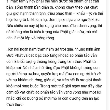
sĩ mặc tấm y này phải thể hiện được ba phẩm chất căn
bản: sống thanh bần giản dị, không chạy theo vật chất;
giữ giới hạnh thanh tịnh, điều phục thân – khẩu – ý; và thể
hiện lòng từ bi khiêm hạ, đem lại an lạc cho người khác.
Nếu chiếc áo này bị lợi dụng cho mục đích danh vọng, thì
nó không còn là biểu tượng của Phật giáo nữa, mà chỉ
còn là một lớp vỏ trống rỗng.
Hơn hai ngàn năm trăm năm đã trôi qua, nhưng hình ảnh
Đức Phật và các bậc cao tăng khoác áo phấn tảo vẫn
còn là biểu tượng thiêng liêng trong tâm thức Phật tử
khắp nơi. Nó nhắc nhở rằng đạo Phật không hướng con
người tới sự xa hoa, quyền lực, mà đưa con người trở về
với sự khiêm nhường, giản dị, và trên hết là sự giải thoát
khỏi mọi ràng buộc. Trong một thế giới ngày nay đầy dẫy
cám dỗ vật chất, áo phấn tảo vẫn vang vọng như một lời
nhắc: chỉ có buông bỏ mới mở ra con đường đến an lạc
đích thực.