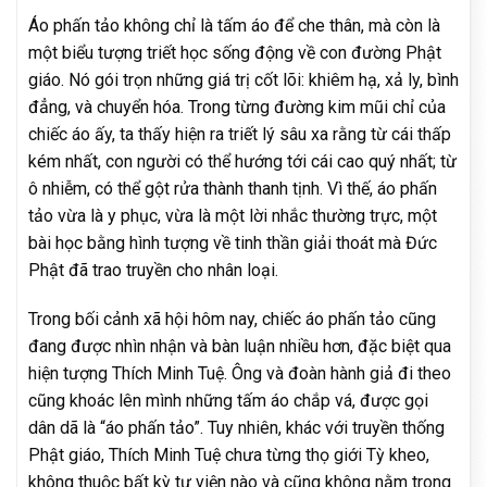
Áo phấn tảo không chỉ là tấm áo để che thân, mà còn là
một biểu tượng triết học sống động về con đường Phật
giáo. Nó gói trọn những giá trị cốt lõi: khiêm hạ, xả ly, bình
đẳng, và chuyển hóa. Trong từng đường kim mũi chỉ của
chiếc áo ấy, ta thấy hiện ra triết lý sâu xa rằng từ cái thấp
kém nhất, con người có thể hướng tới cái cao quý nhất; từ
ô nhiễm, có thể gột rửa thành thanh tịnh. Vì thế, áo phấn
tảo vừa là y phục, vừa là một lời nhắc thường trực, một
bài học bằng hình tượng về tinh thần giải thoát mà Đức
Phật đã trao truyền cho nhân loại.
Trong bối cảnh xã hội hôm nay, chiếc áo phấn tảo cũng
đang được nhìn nhận và bàn luận nhiều hơn, đặc biệt qua
hiện tượng Thích Minh Tuệ. Ông và đoàn hành giả đi theo
cũng khoác lên mình những tấm áo chắp vá, được gọi
dân dã là “áo phấn tảo”. Tuy nhiên, khác với truyền thống
Phật giáo, Thích Minh Tuệ chưa từng thọ giới Tỳ kheo,
không thuộc bất kỳ tự viện nào và cũng không nằm trong