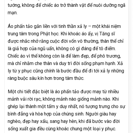
tướng, không để chiếc áo trở thành vật để nuôi dưỡng ngã
mạn.
Áo phấn tảo gắn liền với tinh thần xả ly – một khái niệm
trung tâm trong Phật học. Khi khoác áo ấy, vị Tăng sĩ
được nhắc nhở rằng cuộc đời vốn vô thường, thân thể chỉ
là giả hợp của ngũ uẩn, không có gì đáng để tô điểm.
Chiếc áo vì thế không còn là để làm đẹp, để phô trương,
mà chỉ nhằm che thân và duy trì đời sống phạm hạnh. Xả
ly từ y phục cũng chính là bước đầu để đi tới xả ly những
ràng buộc sâu kín hơn trong tâm thức.
Một chi tiết đặc biệt là áo phấn tảo được may từ nhiều
mảnh vải rời rạc, không mảnh nào giống mảnh nào. Khi
ghép lại thành một tấm y duy nhất, nó tượng trưng cho sự
bình đẳng và hòa hợp của chúng sinh. Người giàu hay
nghèo, đẹp hay xấu, sang hay hèn, khi đã bước vào đời
sống xuất gia đều cùng khoác chung một loại y phục.