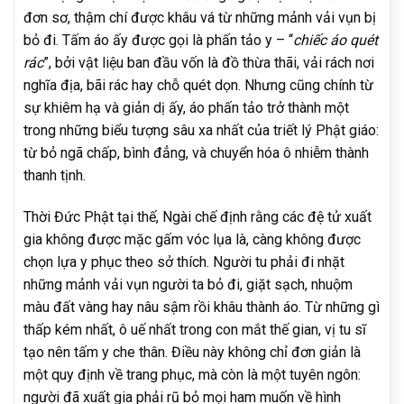
đơn sơ, thậm chí được khâu vá từ những mảnh vải vụn bị
bỏ đi. Tấm áo ấy được gọi là phấn tảo y – “
chiếc áo quét
rác
”, bởi vật liệu ban đầu vốn là đồ thừa thãi, vải rách nơi
nghĩa địa, bãi rác hay chỗ quét dọn. Nhưng cũng chính từ
sự khiêm hạ và giản dị ấy, áo phấn tảo trở thành một
trong những biểu tượng sâu xa nhất của triết lý Phật giáo:
từ bỏ ngã chấp, bình đẳng, và chuyển hóa ô nhiễm thành
thanh tịnh.
Thời Đức Phật tại thế, Ngài chế định rằng các đệ tử xuất
gia không được mặc gấm vóc lụa là, càng không được
chọn lựa y phục theo sở thích. Người tu phải đi nhặt
những mảnh vải vụn người ta bỏ đi, giặt sạch, nhuộm
màu đất vàng hay nâu sậm rồi khâu thành áo. Từ những gì
thấp kém nhất, ô uế nhất trong con mắt thế gian, vị tu sĩ
tạo nên tấm y che thân. Điều này không chỉ đơn giản là
một quy định về trang phục, mà còn là một tuyên ngôn:
người đã xuất gia phải rũ bỏ mọi ham muốn về hình