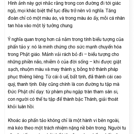
Hình ảnh này gợi nhắc rằng trong con đường đi tới giác
ngộ, mọi khác biệt thế tục đều trở nên vô nghĩa. Tăng
đoàn chỉ có một màu áo, và trong màu áo ấy, mỗi cá nhân
tan hòa vào một lý tưởng chung.
Ý nghĩa quan trọng hơn cả nằm trong tính biểu tượng của
phấn tảo y: nó là minh chứng cho sức mạnh chuyển hóa
trong Phật giáo. Mảnh vải rách bỏ đi – biểu tượng cho
những phiền não, nhiễm ô của đời sống – khi được giặt
sạch, nhuộm màu và may thành y, bỗng trở thành pháp
phục thiêng liêng. Từ cái ô uế, bất tịnh, đã thành cái cao
quý, thanh tịnh. Đây cũng chính là con đường tu tập mà
Đức Phật chỉ dạy: từ phàm phu ngập tràn tham sân si,
con người có thể tu tập để thành bậc Thánh, giải thoát
khỏi luân hồi.
Khoác áo phấn tảo không chỉ là một hành vi bên ngoài,
mà kéo theo một trách nhiệm nặng nề bên trong. Người tu