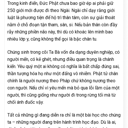
Trong kinh điển, Đức Phật chưa bao giờ ép ai phải giữ
250 giới mới được đi theo Ngài. Ngài chỉ dạy rằng giới
luật là phương tiện để hộ trì thân tâm, còn sự giải thoát
nằm ở chỗ đoạn tận tham, sân, si. Nếu bản thân còn đầy
rẫy những phiền não này, thì dù có khoác lên mình bao
nhiêu lớp y, cũng không thể gọi là bậc chân tu.
Chúng sinh trong cõi Ta Bà vốn đa dạng duyên nghiệp, có
người mến, có kẻ ghét, nhưng điều quan trọng là chánh
kiến. Yêu quý một ai không có nghĩa là bất chấp đúng sai,
thần tượng hóa họ như một đấng vô nhiễm. Phật tử chân
chính là người nương theo Pháp chứ không nương theo
con người. Nếu chỉ vì yêu mến mà bỏ qua lỗi lầm của một
người, thì cũng giống như người đi trong rừng tối mà từ
chối ánh đuốc vậy.
Tất cả những gì đang diễn ra chỉ là một bài học cho chúng
ta – những người đang trên hành trình học đạo. Dù là ai,