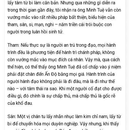
lấy tâm từ bi làm căn bản. Nhưng qua những gì diễn ra
trong thời gian gần đây, tôi nhận ra ông Minh Tuệ vẫn còn
vướng mắc vào rất nhiều pháp bất thiện, biểu hiện của
tham, sân, si, mạn, nghi – năm triền cái trói buộc con
người trong luân hồi sinh tử.
Tham: Nếu thực sự là người an trú trong đạo, mọi hành
trình đều là phương tiện để hành trì chánh pháp, không
còn vướng mắc vào mục đích cá nhân. Vậy mà, qua cách
thể hiện, có thể thấy ông Minh Tuệ đã cố chấp vào ý niệm
phải đặt chân đến Ấn Độ bằng mọi giá. Hành trình của
người hành đạo không phải là đi đâu, mà là đi như thế
nào – với tâm thái ra sao. Khi một người cố đạt cho được
điều gì, đó chính là sự chấp thủ, mà chấp thủ là gốc rễ
của khổ đau.
Sân: Một vị chân tu lấy nhẫn nhục làm kim chỉ nam, lấy từ
bi để chuyển hóa mọi duyên nghiệp. Vậy nhưng, khi thấy