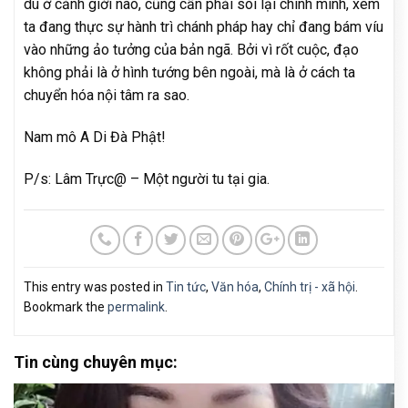
dù ở cảnh giới nào, cũng cần phải soi lại chính mình, xem
ta đang thực sự hành trì chánh pháp hay chỉ đang bám víu
vào những ảo tưởng của bản ngã. Bởi vì rốt cuộc, đạo
không phải là ở hình tướng bên ngoài, mà là ở cách ta
chuyển hóa nội tâm ra sao.
Nam mô A Di Đà Phật!
P/s: Lâm Trực@ – Một người tu tại gia.
This entry was posted in
Tin tức
,
Văn hóa
,
Chính trị - xã hội
.
Bookmark the
permalink
.
Tin cùng chuyên mục: