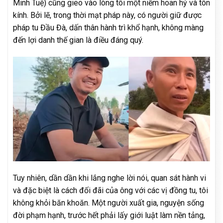
Minh Tuệ) cũng gieo vào lòng tôi một niềm hoan hỷ và tôn
kính. Bởi lẽ, trong thời mạt pháp này, có người giữ được
pháp tu Đầu Đà, dấn thân hành trì khổ hạnh, không màng
đến lợi danh thế gian là điều đáng quý.
Tuy nhiên, dần dần khi lắng nghe lời nói, quan sát hành vi
và đặc biệt là cách đối đãi của ông với các vị đồng tu, tôi
không khỏi băn khoăn. Một người xuất gia, nguyện sống
đời phạm hạnh, trước hết phải lấy giới luật làm nền tảng,