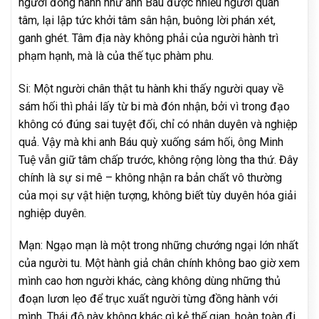
người đồng hành như anh Báu được nhiều người quan
tâm, lại lập tức khởi tâm sân hận, buông lời phán xét,
ganh ghét. Tâm địa này không phải của người hành trì
phạm hạnh, mà là của thế tục phàm phu.
Si: Một người chân thật tu hành khi thấy người quay về
sám hối thì phải lấy từ bi mà đón nhận, bởi vì trong đạo
không có đúng sai tuyệt đối, chỉ có nhân duyên và nghiệp
quả. Vậy mà khi anh Báu quỳ xuống sám hối, ông Minh
Tuệ vẫn giữ tâm chấp trước, không rộng lòng tha thứ. Đây
chính là sự si mê – không nhận ra bản chất vô thường
của mọi sự vật hiện tượng, không biết tùy duyên hóa giải
nghiệp duyên.
Mạn: Ngạo mạn là một trong những chướng ngại lớn nhất
của người tu. Một hành giả chân chính không bao giờ xem
mình cao hơn người khác, càng không dùng những thủ
đoạn lươn lẹo để trục xuất người từng đồng hành với
mình. Thái độ này không khác gì kẻ thế gian, hoàn toàn đi