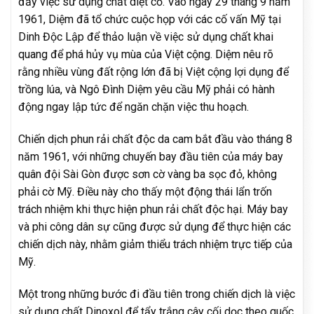
đẩy việc sử dụng chất diệt cỏ. Vào ngày 29 tháng 9 năm
1961, Diệm đã tổ chức cuộc họp với các cố vấn Mỹ tại
Dinh Độc Lập để thảo luận về việc sử dụng chất khai
quang để phá hủy vụ mùa của Việt cộng. Diệm nêu rõ
rằng nhiều vùng đất rộng lớn đã bị Việt cộng lợi dụng để
trồng lúa, và Ngô Đình Diệm yêu cầu Mỹ phải có hành
động ngay lập tức để ngăn chặn việc thu hoạch.
Chiến dịch phun rải chất độc da cam bắt đầu vào tháng 8
năm 1961, với những chuyến bay đầu tiên của máy bay
quân đội Sài Gòn được sơn cờ vàng ba sọc đỏ, không
phải cờ Mỹ. Điều này cho thấy một động thái lẩn trốn
trách nhiệm khi thực hiện phun rải chất độc hại. Máy bay
và phi công dân sự cũng được sử dụng để thực hiện các
chiến dịch này, nhằm giảm thiểu trách nhiệm trực tiếp của
Mỹ.
Một trong những bước đi đầu tiên trong chiến dịch là việc
sử dụng chất Dinoxol để tẩy trắng cây cối dọc theo quốc