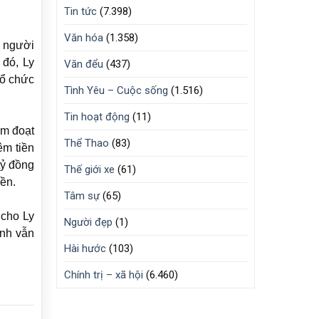
Tin tức
(7.398)
Văn hóa
(1.358)
ê người
 đó, Ly
Văn đểu
(437)
tổ chức
Tình Yêu – Cuộc sống
(1.516)
Tin hoạt động
(11)
ếm đoạt
Thể Thao
(83)
êm tiền
tỷ đồng
Thế giới xe
(61)
ền.
Tâm sự
(65)
 cho Ly
Người đẹp
(1)
ình vẫn
Hài hước
(103)
Chính trị – xã hội
(6.460)