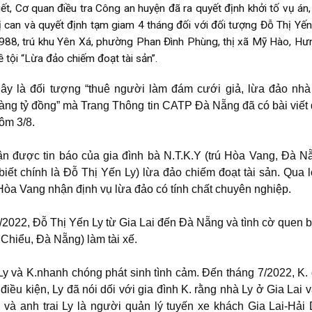
iết, Cơ quan điều tra Công an huyện đã ra quyết định khởi tố vụ án,
ị can và quyết định tạm giam 4 tháng đối với đối tượng Đỗ Thị Yến
988, trú khu Yên Xá, phường Phan Đình Phùng, thị xã Mỹ Hào, Hư
ề tội “Lừa đảo chiếm đoạt tài sản”.
ây là đối tượng “thuê người làm đám cưới giả, lừa đảo nh
àng tỷ đồng” mà Trang Thông tin CATP Đà Nẵng đã có bài viết 
ôm 3/8.
n được tin báo của gia đình bà N.T.K.Y (trú Hòa Vang, Đà N
iết chính là Đỗ Thị Yến Ly) lừa đảo chiếm đoạt tài sản. Qua l
Hòa Vang nhận định vụ lừa đảo có tính chất chuyên nghiệp.
/2022, Đỗ Thị Yến Ly từ Gia Lai đến Đà Nẵng và tình cờ quen b
Chiểu, Đà Nẵng) làm tài xế.
 Ly và K.nhanh chóng phát sinh tình cảm. Đến tháng 7/2022, K.
 điều kiện, Ly đã nói dối với gia đình K. rằng nhà Ly ở Gia Lai 
 và anh trai Ly là người quản lý tuyến xe khách Gia Lai-Hả