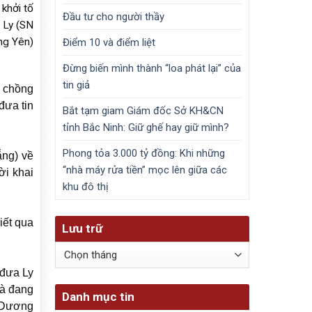
 khởi tố
Đầu tư cho người thầy
 Ly (SN
ng Yên)
Điểm 10 và điểm liệt
Đừng biến mình thành “loa phát lại” của
tin giả
à chồng
đưa tin
Bắt tạm giam Giám đốc Sở KH&CN
tỉnh Bắc Ninh: Giữ ghế hay giữ mình?
Phong tỏa 3.000 tỷ đồng: Khi những
ẵng) về
“nhà máy rửa tiền” mọc lên giữa các
ời khai
khu đô thị
iết qua
Lưu trữ
Lưu
trữ
 đưa Ly
và đang
Danh mục tin
i Dương