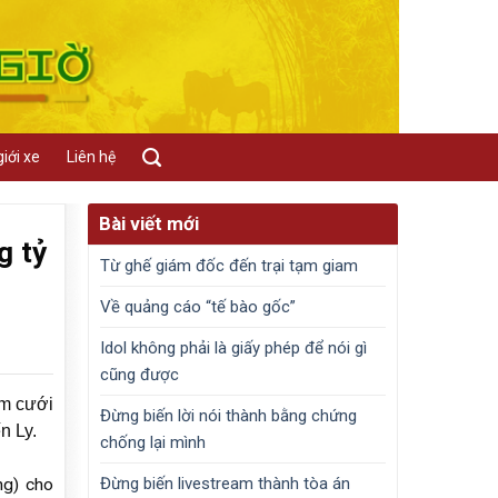
iới xe
Liên hệ
Bài viết mới
g tỷ
Từ ghế giám đốc đến trại tạm giam
Về quảng cáo “tế bào gốc”
Idol không phải là giấy phép để nói gì
cũng được
ám cưới
Đừng biến lời nói thành bằng chứng
n Ly.
chống lại mình
Đừng biến livestream thành tòa án
ng) cho