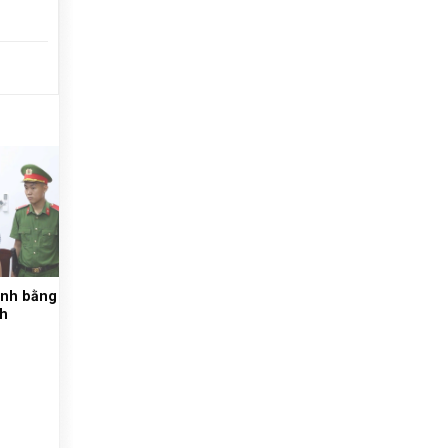
hành bằng
nh