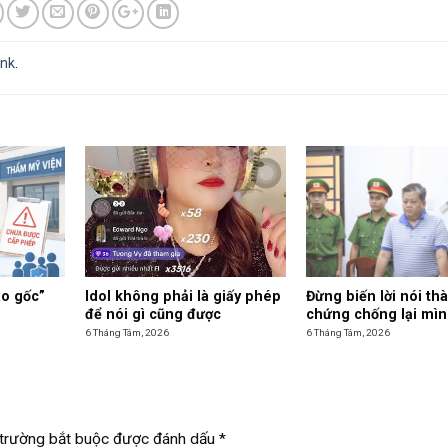
ink
.
ào gốc”
Idol không phải là giấy phép
Đừng biến lời nói t
để nói gì cũng được
chứng chống lại mì
6 Tháng Tám, 2026
6 Tháng Tám, 2026
trường bắt buộc được đánh dấu
*