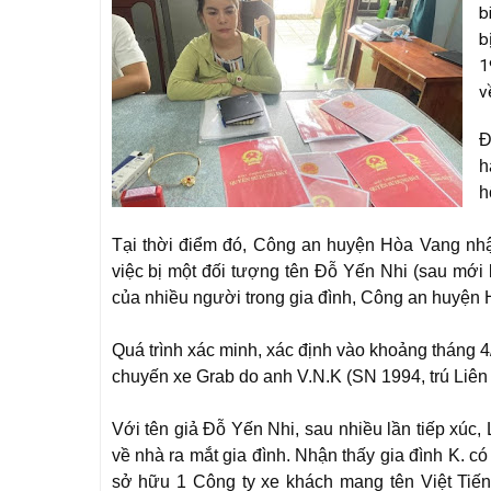
b
b
1
v
Đ
h
h
Tại thời điểm đó, Công an huyện Hòa Vang nhậ
việc bị một đối tượng tên Đỗ Yến Nhi (sau mới b
của nhiều người trong gia đình, Công an huyện 
Quá trình xác minh, xác định vào khoảng tháng 4
chuyến xe Grab do anh V.N.K (SN 1994, trú Liên 
Với tên giả Đỗ Yến Nhi, sau nhiều lần tiếp xúc,
về nhà ra mắt gia đình. Nhận thấy gia đình K. có
sở hữu 1 Công ty xe khách mang tên Việt Tiến