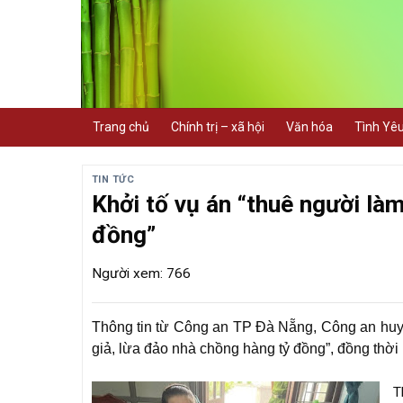
Skip
to
content
Trang chủ
Chính trị – xã hội
Văn hóa
Tình Yê
TIN TỨC
Khởi tố vụ án “thuê người là
đồng”
Người xem: 766
Thông tin từ Công an TP Đà Nẵng, Công an huy
giả, lừa đảo nhà chồng hàng tỷ đồng”, đồng thời 
T