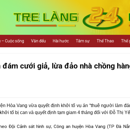
u – Cuộc sống
Văn đểu
Hài hước
Tâm sự
Thể Thao
Thế g
m đám cưới giả, lừa đảo nhà chồng hàn
ện Hòa Vang vừa quyết định khởi tố vụ án “thuê người làm đ
khởi tố bị can và quyết định tạm giam 4 tháng đối với Đỗ Thị Yế
heo Đội Cảnh sát hình sự, Công an huyện Hòa Vang (TP Đà Nẵ