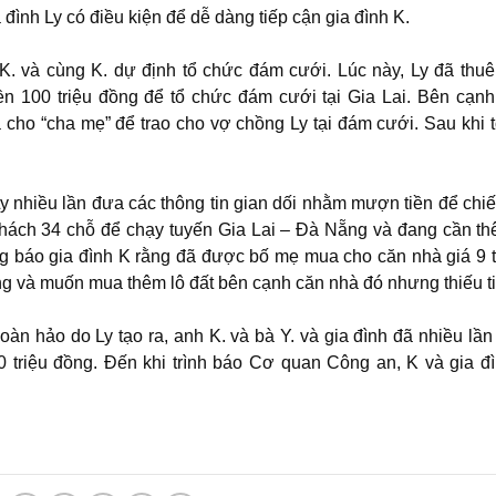
đình Ly có điều kiện để dễ dàng tiếp cận gia đình K.
 K. và cùng K. dự định tổ chức đám cưới. Lúc này, Ly đã thu
ền 100 triệu đồng để tổ chức đám cưới tại Gia Lai. Bên cạnh
cho “cha mẹ” để trao cho vợ chồng Ly tại đám cưới. Sau khi 
 Ly nhiều lần đưa các thông tin gian dối nhằm mượn tiền để chi
hách 34 chỗ để chạy tuyến Gia Lai – Đà Nẵng và đang cần th
ng báo gia đình K rằng đã được bố mẹ mua cho căn nhà giá 9 
áng và muốn mua thêm lô đất bên cạnh căn nhà đó nhưng thiếu ti
àn hảo do Ly tạo ra, anh K. và bà Y. và gia đình đã nhiều lần
00 triệu đồng. Đến khi trình báo Cơ quan Công an, K và gia đ