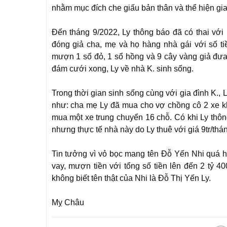
nhằm mục đích che giấu bản thân và thể hiện gia 
Đến tháng 9/2022, Ly thông báo đã có thai với
đóng giả cha, mẹ và họ hàng nhà gái với số ti
mượn 1 sổ đỏ, 1 sổ hồng và 9 cây vàng giả đưa 
đám cưới xong, Ly về nhà K. sinh sống.
Trong thời gian sinh sống cùng với gia đình K.,
như: cha mẹ Ly đã mua cho vợ chồng cô 2 xe k
mua một xe trung chuyển 16 chỗ. Có khi Ly thô
nhưng thực tế nhà này do Ly thuê với giá 9tr/th
Tin tưởng vì vỏ bọc mang tên Đỗ Yến Nhi quá ho
vay, mượn tiền với tổng số tiền lên đến 2 tỷ 4
không biết tên thật của Nhi là Đỗ Thị Yến Ly.
Mỵ Châu