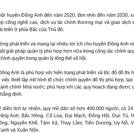
ã hội huyện Đông Anh đến năm 2020, tầm nhìn đến năm 2030, x
 công nghệ cao, dịch vụ tài chính thương mại và giao dịch 
t triển ở phía Bắc của Thủ đô.
ớng phát triển và mang lại nhiều lợi ích cho huyện Đông Anh nó
một giải pháp quản lý phù hợp hơn nữa trong công tác chính qu
ính quyền trong quản lý tổng thể xã hội.
ng Anh là phù hợp với hiện trạng phát triển và tốc độ đô thị 
 việc thiết lập mô hình tổ chức chính quyền đô thị phù hợp, tạo 
 hành chính Nhà nước; phù hợp với các quy hoạch đang được 
khẳng định.
diện tích tự nhiên, quy mô dân số hơn 400.000 người, có 24
Đông Anh; Bắc Hồng, Cổ Loa, Đại Mạch, Đông Hội, Dục Tú, H
ồng, Nguyên Khê, Tàm Xá, Thụy Lâm, Tiên Dương, Uy Nỗ, V
 Canh và Xuân Nộn.