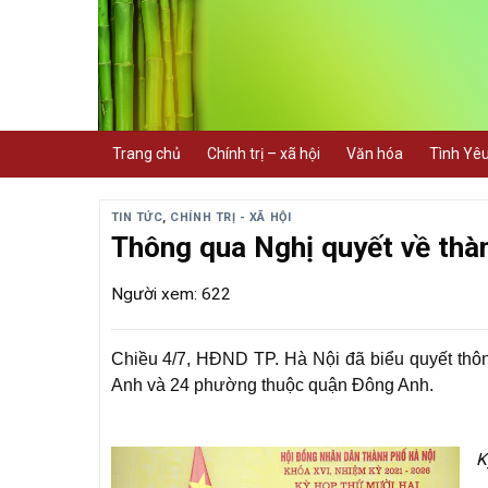
Skip
to
content
Trang chủ
Chính trị – xã hội
Văn hóa
Tình Yê
TIN TỨC
,
CHÍNH TRỊ - XÃ HỘI
Thông qua Nghị quyết về thà
Người xem: 622
Chiều 4/7, HĐND TP. Hà Nội đã biểu quyết thôn
Anh và 24 phường thuộc quận Đông Anh.
K