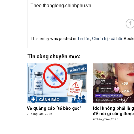
Theo thanglong.chinhphu.vn
This entry was posted in
Tin tức
,
Chính trị - xã hội
. Boo
Tin cùng chuyên mục:
Về quảng cáo “tế bào gốc”
Idol không phải là 
để nói gì cũng được
7 Tháng Tám, 2026
6 Tháng Tám, 2026