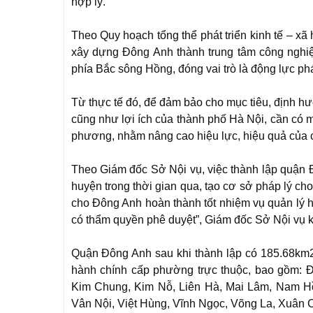
hợp lý.
Theo Quy hoạch tổng thể phát triển kinh tế – x
xây dựng Đông Anh thành trung tâm công nghiệp
phía Bắc sông Hồng, đóng vai trò là động lực phá
Từ thực tế đó, để đảm bảo cho mục tiêu, định hư
cũng như lợi ích của thành phố Hà Nội, cần có 
phương, nhằm nâng cao hiệu lực, hiệu quả của ch
Theo Giám đốc Sở Nội vụ, việc thành lập quận Đô
huyện trong thời gian qua, tạo cơ sở pháp lý cho
cho Đông Anh hoàn thành tốt nhiệm vụ quản lý
có thẩm quyền phê duyệt”, Giám đốc Sở Nội vụ 
Quận Đông Anh sau khi thành lập có 185.68km2 
hành chính cấp phường trực thuộc, bao gồm: 
Kim Chung, Kim Nỗ, Liên Hà, Mai Lâm, Nam H
Vân Nội, Việt Hùng, Vĩnh Ngọc, Võng La, Xuân