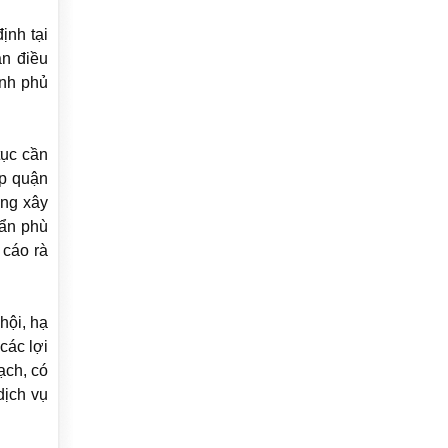
ịnh tại
án điều
ính phủ
tục cần
ập quận
ung xây
uẩn phù
 cáo rà
hội, hạ
các lợi
ạch, có
dịch vụ