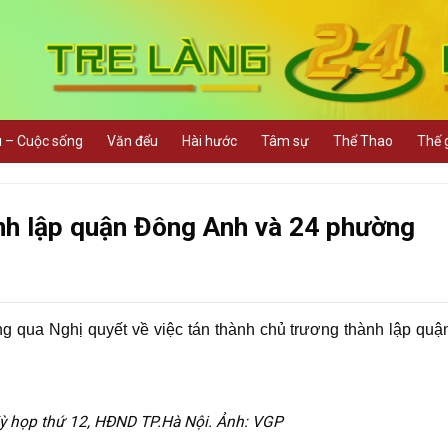
u – Cuộc sống
Văn đểu
Hài hước
Tâm sự
Thể Thao
Thế g
nh lập quận Đông Anh và 24 phường
g qua Nghị quyết về việc tán thành chủ trương thành lập qu
ỳ họp thứ 12, HĐND TP.Hà Nội. Ảnh: VGP