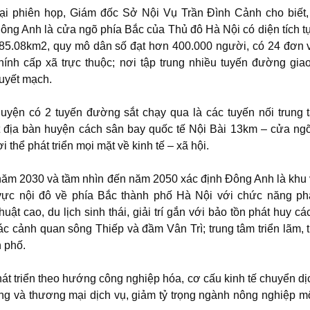
ại phiên họp, Giám đốc Sở Nội Vụ Trần Đình Cảnh cho biết
ông Anh là cửa ngõ phía Bắc của Thủ đô Hà Nội có diện tích t
85.08km2, quy mô dân số đạt hơn 400.000 người, có 24 đơn 
hính cấp xã trực thuộc; nơi tập trung nhiều tuyến đường gia
uyết mạch.
uyện có 2 tuyến đường sắt chạy qua là các tuyến nối trung
ệt địa bàn huyện cách sân bay quốc tế Nội Bài 13km – cửa ng
thể phát triển mọi mặt về kinh tế – xã hội.
ăm 2030 và tầm nhìn đến năm 2050 xác định Đông Anh là khu
 vực nội đô về phía Bắc thành phố Hà Nội với chức năng phá
ật cao, du lịch sinh thái, giải trí gắn với bảo tồn phát huy các 
hác cảnh quan sông Thiếp và đầm Vân Trì; trung tâm triển lãm,
h phố.
t triển theo hướng công nghiệp hóa, cơ cấu kinh tế chuyển dị
ng và thương mại dịch vụ, giảm tỷ trọng ngành nông nghiệp m