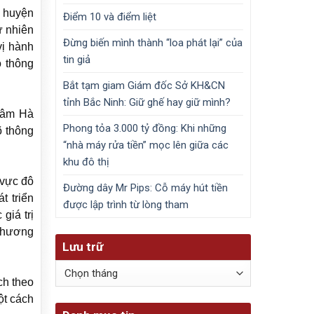
, huyện
Điểm 10 và điểm liệt
ự nhiên
Đừng biến mình thành “loa phát lại” của
vị hành
tin giả
o thông
Bắt tạm giam Giám đốc Sở KH&CN
tỉnh Bắc Ninh: Giữ ghế hay giữ mình?
 tâm Hà
Phong tỏa 3.000 tỷ đồng: Khi những
õ thông
“nhà máy rửa tiền” mọc lên giữa các
khu đô thị
 vực đô
Đường dây Mr Pips: Cỗ máy hút tiền
t triển
được lập trình từ lòng tham
giá trị
 thương
Lưu trữ
Lưu
ch theo
trữ
ột cách