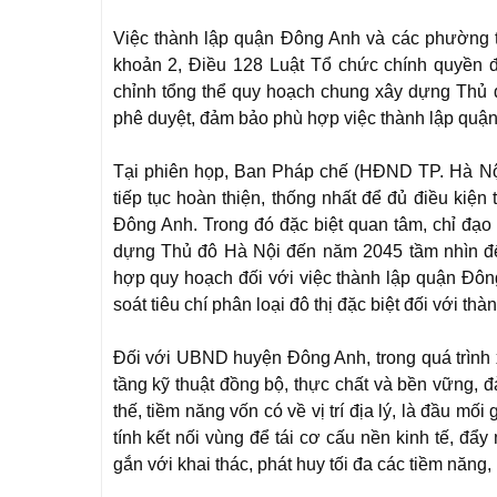
Việc thành lập quận Đông Anh và các phường 
khoản 2, Điều 128 Luật Tổ chức chính quyền 
chỉnh tổng thể quy hoạch chung xây dựng Thủ
phê duyệt, đảm bảo phù hợp việc thành lập quậ
Tại phiên họp, Ban Pháp chế (HĐND TP. Hà Nội)
tiếp tục hoàn thiện, thống nhất để đủ điều kiệ
Đông Anh. Trong đó đặc biệt quan tâm, chỉ đạo
dựng Thủ đô Hà Nội đến năm 2045 tầm nhìn đế
hợp quy hoạch đối với việc thành lập quận Đông
soát tiêu chí phân loại đô thị đặc biệt đối với th
Đối với UBND huyện Đông Anh, trong quá trình x
tầng kỹ thuật đồng bộ, thực chất và bền vững, đả
thế, tiềm năng vốn có về vị trí địa lý, là đầu m
tính kết nối vùng để tái cơ cấu nền kinh tế, đẩy
gắn với khai thác, phát huy tối đa các tiềm năng, 