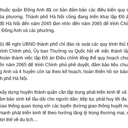
thuộc quận Đông Anh đã cơ bản đảm bảo các điều kiện quy đ
địa phương. Thành phố Hà Nội cũng đang triển khai lập Đồ 
 đô Hà Nội đến năm 2045 tầm nhìn đến năm 2065 để trình Ch
n Đông Anh và các phường.
 đề nghị UBND thành phố chỉ đào rà soát các quy trình thủ 
n trình Chính phủ, Ủy ban Thường vụ Quốc hội về việc thành l
 hoàn thành việc lập Đồ án Điều chỉnh tổng thể quy hoạch ch
n năm 2065 để trình Chính phủ phê duyệt, đảm bảo tiêu ch
 Anh và 4 huyện còn lại theo kế hoạch; hoàn thiện hồ sơ báo
ành phố Hà Nội.
ây dựng huyện thành quận cần tập trung phát triển kinh tế xã 
m bảo sinh kế lâu dài cho người dân; tiếp tục phát huy tối đa 
ối giao thông quan trọng với các tuyến đường giao thông huyết m
 mạnh phát triển kinh tế theo hướng tăng tỷ trọng thương mại, 
lợi thế về du lịch…