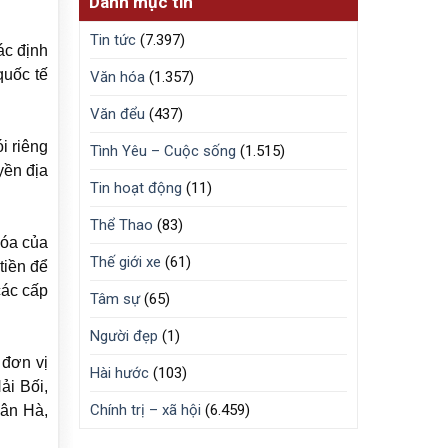
Danh mục tin
Tin tức
(7.397)
ác định
quốc tế
Văn hóa
(1.357)
Văn đểu
(437)
i riêng
Tình Yêu – Cuộc sống
(1.515)
yền địa
Tin hoạt động
(11)
Thể Thao
(83)
hóa của
Thế giới xe
(61)
tiền để
các cấp
Tâm sự
(65)
Người đẹp
(1)
 đơn vị
Hài hước
(103)
ải Bối,
Chính trị – xã hội
(6.459)
ân Hà,