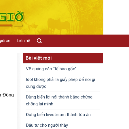
iới xe
Liên hệ
Bài viết mới
Về quảng cáo “tế bào gốc”
Idol không phải là giấy phép để nói gì
cũng được
ận Đông
Đừng biến lời nói thành bằng chứng
chống lại mình
Đừng biến livestream thành tòa án
Đầu tư cho người thầy