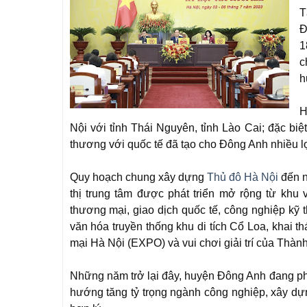
T
Đ
1
c
h
H
Nội với tỉnh Thái Nguyên, tỉnh Lào Cai; đặc bi
thương với quốc tế đã tạo cho Đông Anh nhiều lợi 
Quy hoạch chung xây dựng
Thủ đô Hà Nội
đến n
thị trung tâm được phát triển mở rộng từ khu
thương mại, giao dịch quốc tế, công nghiệp kỹ thu
văn hóa truyền thống khu di tích Cổ Loa, khai t
mại Hà Nội (EXPO) và vui chơi giải trí của Thàn
Những năm trở lại đây, huyện Đông Anh đang phá
hướng tăng tỷ trọng ngành công nghiệp, xây dự