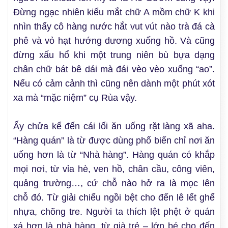
Đừng ngạc nhiên kiểu mắt chữ A mồm chữ K khi
nhìn thấy cô hàng nước hắt vut vút nào trà đá cà
phê và vỏ hạt hướng dương xuống hồ. Và cũng
đừng xấu hổ khi một trung niên bù bựa dạng
chân chữ bát bê dái mà đái vèo vèo xuống “ao”.
Nếu có cảm cảnh thì cũng nên dành một phút xót
xa mà “mặc niệm” cụ Rùa vậy.
Ấy chửa kể đến cái lối ăn uống rặt làng xã aha.
“Hàng quán” là từ được dùng phổ biến chỉ nơi ăn
uống hơn là từ “Nhà hàng”. Hàng quán có khắp
mọi nơi, từ vỉa hè, ven hồ, chân cầu, công viên,
quảng trường…, cứ chỗ nào hở ra là mọc lên
chỗ đó. Từ giải chiếu ngồi bệt cho đến lê lết ghế
nhựa, chõng tre. Người ta thích lệt phệt ở quán
xá hơn là nhà hàng, từ già trẻ – lớn bé cho đến