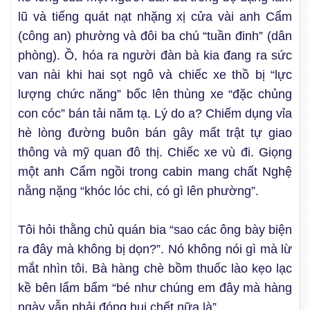
lũ và tiếng quát nạt nhặng xị cửa vài anh Cẩm
(công an) phường và đôi ba chú “tuần đinh” (dân
phòng). Ồ, hóa ra người đàn bà kia đang ra sức
van nài khi hai sọt ngô và chiếc xe thồ bị “lực
lượng chức năng” bốc lên thùng xe “đặc chủng
con cóc” bán tải năm tạ. Lý do a? Chiếm dụng vỉa
hè lòng đường buôn bán gây mất trật tự giao
thông và mỹ quan đô thị. Chiếc xe vù đi. Giọng
một anh Cẩm ngồi trong cabin mang chất Nghệ
nằng nặng “khóc lóc chi, có gì lên phường”.
Tôi hỏi thằng chủ quán bia “sao các ông bày biện
ra đây mà không bị dọn?”. Nó không nói gì mà lừ
mắt nhìn tôi. Bà hàng chè bồm thuốc lào kẹo lạc
kề bên lẩm bẩm “bé như chúng em đây mà hàng
ngày vẫn phải đóng hụi chết nữa là”.