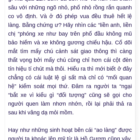
sâu với những ngõ nhỏ, phố nhỏ rồng rắn quanh
co vô định. Và ở đó phép vua đều thuê hết lệ
làng. Bằng chứng ư? Hãy nhìn các “liền anh, liền
chị “phóng xe như bay trên phố đầu không mũ
bảo hiểm và xe không gương chiếu hậu. Cố dõi
mắt tìm mấy chú cảnh sát giao thông thì càng
thất vọng bởi mấy chú cũng chỉ hơn cái cột đèn
tín hiệu tí chút mà thôi. Hiểu ra thì mới biết ở đây
chẳng có cái luật lệ gì sất mà chỉ có “mối quan
hệ” kiểm soát mọi thứ. Đâm ra người ta “ngại
“bắt xe vì kiểu gì “đối tượng” cũng sẽ gọi cho
người quen làm nhơn nhớn, rồi lại phải thả ra
sau khi vâng dạ mỏi mồm.
Hay như những sinh hoạt bên cái “ao làng” được
người ta khoác lên mỹ từ là Hồ Gươm cũng vậy.