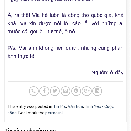
À, ra thế! Vỉa hè luôn là công thổ quốc gia, khà
khà. Và xin được nói lời cáo lỗi với những ai
thuộc cái gọi là…tư thổ, ô hô.
P/s: Vài ảnh không liên quan, nhưng cũng phản
ánh thực tế.
Nguồn: ở đây
This entry was posted in
Tin tức
,
Văn hóa
,
Tình Yêu - Cuộc
sống
. Bookmark the
permalink
.
Tin cùng chuyên mục: