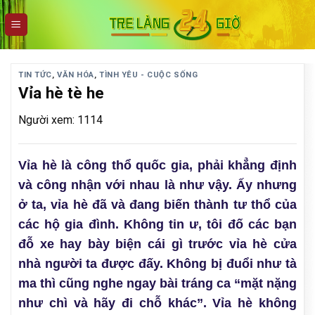
Skip
to
content
TIN TỨC
,
VĂN HÓA
,
TÌNH YÊU - CUỘC SỐNG
Vỉa hè tè he
Người xem: 1114
Vỉa hè là công thổ quốc gia, phải khẳng định
và công nhận với nhau là như vậy. Ấy nhưng
ở ta, vỉa hè đã và đang biến thành tư thổ của
các hộ gia đình. Không tin ư, tôi đố các bạn
đỗ xe hay bày biện cái gì trước vỉa hè cửa
nhà người ta được đấy. Không bị đuổi như tà
ma thì cũng nghe ngay bài tráng ca “mặt nặng
như chì và hãy đi chỗ khác”. Vỉa hè không