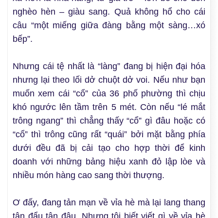
nghèo hèn – giàu sang. Quả không hổ cho cái
câu “một miếng giữa đàng bằng một sàng…xó
bếp”.
Nhưng cái tệ nhất là “làng” đang bị hiện đại hóa
nhưng lại theo lối dở chuột dở voi. Nếu như bạn
muốn xem cái “cổ” của 36 phố phường thì chịu
khó ngước lên tầm trên 5 mét. Còn nếu “lé mắt
trông ngang” thì chẳng thấy “cổ” gì đâu hoặc có
“cổ” thì trông cũng rất “quái” bởi mặt bằng phía
dưới đều đã bị cải tạo cho hợp thời để kinh
doanh với những bảng hiệu xanh đỏ lập lòe và
nhiều món hàng cao sang thời thượng.
Ơ đấy, đang tản mạn về vỉa hè mà lại lang thang
tận đẩu tận đâu. Nhưng tôi biết viết gì về vỉa hè