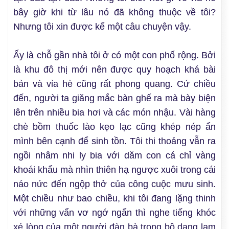
bây giờ khi từ lâu nó đã không thuộc về tôi?
Nhưng tôi xin được kể một câu chuyện vậy.
Ấy là chỗ gần nhà tôi ở có một con phố rộng. Bởi
là khu đô thị mới nên được quy hoạch khá bài
bản và vỉa hè cũng rất phong quang. Cứ chiều
đến, người ta giăng mắc bàn ghế ra mà bày biện
lên trên nhiều bia hơi và các món nhậu. Vài hàng
chè bồm thuốc lào kẹo lạc cũng khép nép ẩn
mình bên cạnh để sinh tồn. Tôi thi thoảng vẫn ra
ngồi nhâm nhi ly bia với dăm con cá chỉ vàng
khoái khẩu mà nhìn thiên hạ ngược xuôi trong cái
náo nức đến ngộp thở của công cuộc mưu sinh.
Một chiều như bao chiều, khi tôi đang lặng thinh
với những vẩn vơ ngớ ngẩn thì nghe tiếng khóc
xé lòng của một người đàn bà trong bộ dạng lam