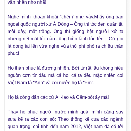
văn nhân nho nhã!
Nghe mình khoan khoái “chém” như vậy.M ấy ông bạn
ngoại quốc người xứ Á Đông – Ông thì tóc đen quăn tít,
môi dày, mắt trắng. Ông thì giống hệt người xứ ta
nhưng nét mặt lúc nào cũng hiền lành lỏn lẻn – Cứ gọi
là dỏng tai lên vừa nghe vừa thở phì phò ra chiều thán
phục!
Họ thán phục là đương nhiên. Bởi từ rất lâu không hiểu
nguồn cơn từ đâu mà cả họ, cả ta đều mặc nhiên coi
Việt Nam là “Anh” và coi nước họ là “Em”.
Họ là công dân các xứ Ai -lao và Căm-pôt ấy mà!
Thấy họ phục người nước mình quá, mình càng say
sưa kể ra các con số: Theo thống kê của các ngành
quan trọng, chỉ tính đến năm 2012, Việt nam đã có tới