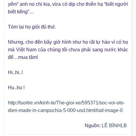
yểm” anh nọ chị kia, vừa có dịp cho thiên hạ “biết người
biết tiếng”…
Tóm lại họ giỏi đủ thứ.
Nhưng, cho đến bây giờ hình như họ rất tự hào vì có họ
mà Việt Nam của chúng tôi chưa phải sang nước khác
để…mua tăm!
Hi..hi..!
Hu..hu !
http://tuoitre.vn/kinh-te/The-gioi-xe/595371/soc-voi-oto-
dien-made-in-campuchia-5-000-usd.html#ad-image-0
Nguồn:
LÊ BÌNHLB