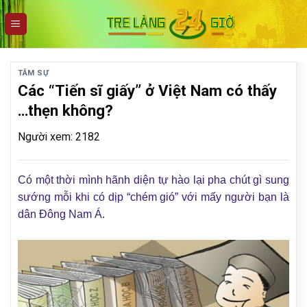
Skip
to
content
TÂM SỰ
Các “Tiến sĩ giấy” ở Việt Nam có thấy
…thẹn không?
Người xem: 2182
Có một thời mình hãnh diện tự hào lại pha chút gì sung
sướng mỗi khi có dịp “chém gió” với mấy người bạn là
dân Đông Nam Á.