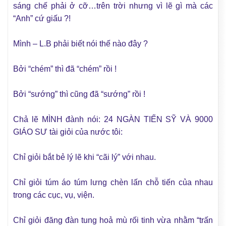
sáng chế phải ở cỡ…trên trời nhưng vì lẽ gì mà các
“Anh” cứ giấu ?!
Mình – L.B phải biết nói thế nào đây ?
Bởi “chém” thì đã “chém” rồi !
Bởi “sướng” thì cũng đã “sướng” rồi !
Chả lẽ MÌNH đành nói: 24 NGÀN TIẾN SỸ VÀ 9000
GIÁO SƯ tài giỏi của nước tôi:
Chỉ giỏi bắt bẻ lý lẽ khi “cãi lý” với nhau.
Chỉ giỏi túm áo túm lưng chèn lấn chỗ tiến của nhau
trong các cục, vụ, viện.
Chỉ giỏi đăng đàn tung hoả mù rối tinh vừa nhằm “trấn