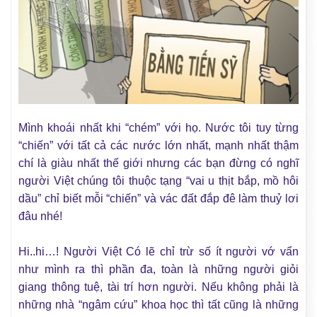
Mình khoái nhất khi “chém” với họ.
Nước tôi tuy từng
“chiến” với tất cả các nước lớn nhất, mạnh nhất thậm
chí là giàu nhất thế giới nhưng các bạn đừng có nghĩ
người Việt chúng tôi thuộc tạng “vai u thịt bắp, mồ hôi
dầu” chỉ biết mỗi “chiến” và vác đất đắp đê làm thuỷ lơi
đâu nhé!
Hi..hi…! Người Việt Có lẽ chỉ trừ số ít người vớ vẩn
như mình ra thì phần đa, toàn là những người giỏi
giang thông tuệ, tài trí hơn người. Nếu không phải là
những nhà “ngâm cứu” khoa học thì tất cũng là những